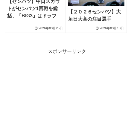
【センバツ】中日スカウ
トがセンバツ1回戦を総
【２０２６センバツ】大
括、「BIG3」はドラフト
垣日大高の注目選手
24人クラスと断言、智弁
2026年03月25日
2026年03月13日
学園・杉本真滉投手を高
評価
スポンサーリンク