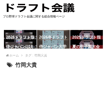
プロ野球ドラフト会議に関する総合情報ページ
2026ドラフト指
2026年ドラフト
2025ドラフト指
名予想
候補
名一覧
侍ジャパンU18
侍ジャパン大学
夏の甲子園大会
代表
代表
ホーム
タグ : 竹岡大貴
竹岡大貴