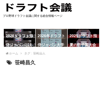
プロ野球ドラフト会議に関する総合情報ページ
2026ドラフト指
2026年ドラフト
2025ドラフト指
名予想
候補
名一覧
侍ジャパンU18
侍ジャパン大学
夏の甲子園大会
代表
代表
ホーム
タグ : 笹崎昌久
笹崎昌久