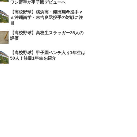
ワン野手が甲子園デビューへ
【高校野球】横浜高・織田翔希投手ｖ
ｓ沖縄尚学・末吉良丞投手の対戦に注
目
【高校野球】高校生スラッガー25人の
評価
【高校野球】甲子園ベンチ入り1年生は
50人！注目1年生を紹介