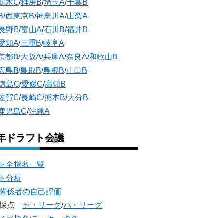
栃木C
/
群馬B
/
埼玉A
/
千葉B
B
/
西東京B
/
神奈川A
/
山梨A
長野B
/
富山A
/
石川B
/
福井B
愛知A
/
三重B
/
岐阜A
京都B
/
大阪A
/
兵庫A
/
奈良A
/
和歌山B
広島B
/
鳥取B
/
島根B
/
山口B
徳島C
/
愛媛C
/
高知B
佐賀C
/
長崎C
/
熊本B
/
大分B
鹿児島C
/
沖縄A
5年ドラフト会議
ト全指名一覧
ト分析
団関係者の自己評価
団採点
セ・リーグ
/
パ・リーグ