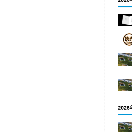
202
202