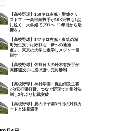
【高校野球】150キロ左腕・聖隷クリ
ストファー高部陸投手が10K完投も1点
に泣く、大学経てプロへ「1年目から活
躍を」
【高校野球】147キロ右腕・東筑の深
町光生投手は敗戦も「夢への通過
点」、東京の大学に進学しメジャー目
指す
【高校野球】佐野日大の鈴木有投手が
高部陸投手に投げ勝つ完封勝利
【高校野球】神村学園・梶山侑孜主将
が3安打猛打賞、つなぐ野球で九州対決
制し2年ぶり初戦突破
【高校野球】夏の甲子園3日目の対戦カ
ードと注目選手