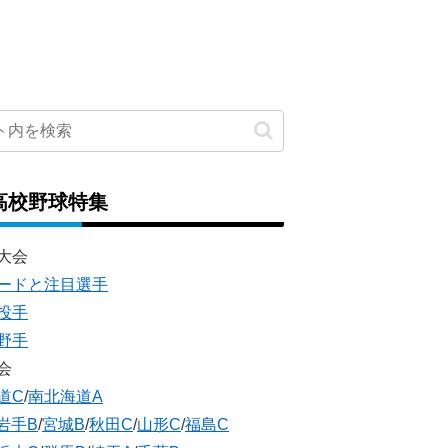
高校野球特集
大会
ードと注目選手
投手
野手
会
道C
/
南北海道A
岩手B
/
宮城B
/
秋田C
/
山形C
/
福島C