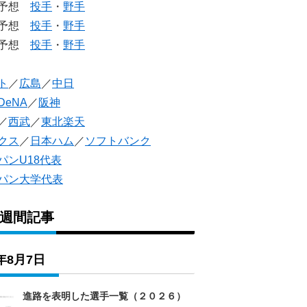
生予想
投手
・
野手
生予想
投手
・
野手
人予想
投手
・
野手
ト
／
広島
／
中日
DeNA
／
阪神
／
西武
／
東北楽天
クス
／
日本ハム
／
ソフトバンク
パンU18代表
パン大学代表
1週間記事
6年8月7日
進路を表明した選手一覧（２０２６）