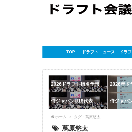
TOP
ドラフトニュース
ドラフ
2026ドラフト指名予想
2026年
侍ジャパンU18代表
侍ジャパ
ホーム
タグ : 蔦原悠太
蔦原悠太