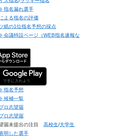
イズ指名
/
ラッキー指名
ト指名漏れ選手
による指名の評価
ツ紙の1位指名予想の採点
ト会議特設ページ（WEB指名速報な
ト指名予想
ト候補一覧
プロ志望届
プロ志望届
志望届未提出の注目
高校生
/
大学生
表明した選手