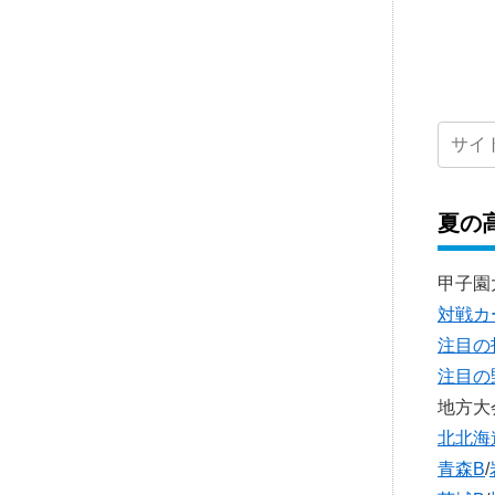
夏の
甲子園
対戦カ
注目の
注目の
地方大
北北海
青森B
/