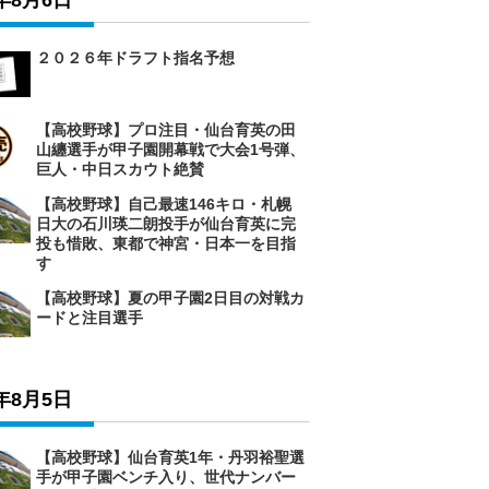
6年8月6日
２０２６年ドラフト指名予想
【高校野球】プロ注目・仙台育英の田
山纏選手が甲子園開幕戦で大会1号弾、
巨人・中日スカウト絶賛
【高校野球】自己最速146キロ・札幌
日大の石川瑛二朗投手が仙台育英に完
投も惜敗、東都で神宮・日本一を目指
す
【高校野球】夏の甲子園2日目の対戦カ
ードと注目選手
6年8月5日
【高校野球】仙台育英1年・丹羽裕聖選
手が甲子園ベンチ入り、世代ナンバー