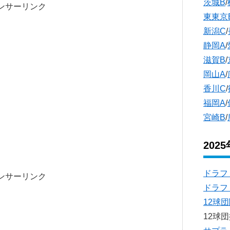
茨城B
/
ンサーリンク
東東京
新潟C
/
静岡A
/
滋賀B
/
岡山A
/
香川C
/
福岡A
/
宮崎B
/
202
ドラフ
ンサーリンク
ドラフ
12球
12球