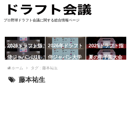
プロ野球ドラフト会議に関する総合情報ページ
2026ドラフト指
2026年ドラフト
2025ドラフト指
名予想
候補
名一覧
侍ジャパンU18
侍ジャパン大学
夏の甲子園大会
代表
代表
ホーム
タグ : 藤本祐生
藤本祐生