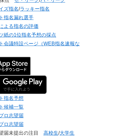
団採点
セ・リーグ
/
パ・リーグ
イズ指名
/
ラッキー指名
ト指名漏れ選手
による指名の評価
ツ紙の1位指名予想の採点
ト会議特設ページ（WEB指名速報な
ト指名予想
ト候補一覧
プロ志望届
プロ志望届
志望届未提出の注目
高校生
/
大学生