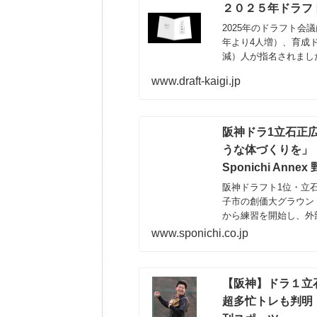
２０２５年ドラフ
2025年のドラフト会
年より4人増）、育成ド
減）人が指名されまし
www.draft-kaigi.jp
阪神ドラ1立石正
うな体づくりを」 
Sponichi Annex
阪神ドラフト1位・立石
子市の創価大グラウン
から練習を開始し、外
www.sponichi.co.jp
【阪神】ドラ１立
超多忙トレも判明「