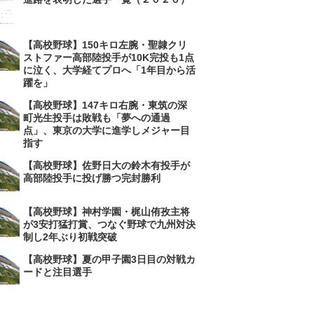
【高校野球】150キロ左腕・聖隷クリ
ストファー高部陸投手が10K完投も1点
に泣く、大学経てプロへ「1年目から活
躍を」
【高校野球】147キロ右腕・東筑の深
町光生投手は敗戦も「夢への通過
点」、東京の大学に進学しメジャー目
指す
【高校野球】佐野日大の鈴木有投手が
高部陸投手に投げ勝つ完封勝利
【高校野球】神村学園・梶山侑孜主将
が3安打猛打賞、つなぐ野球で九州対決
制し2年ぶり初戦突破
【高校野球】夏の甲子園3日目の対戦カ
ードと注目選手