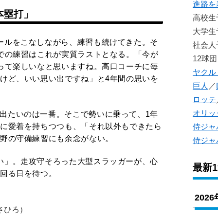
進路を
本塁打」
高校
大学
ールをこなしながら、練習も続けてきた。そ
社会
での練習はこれが実質ラストとなる。「今が
12球団
って楽しいなと思いますね。高口コーチに毎
ヤクル
けど、いい思い出ですね」と4年間の思いを
巨人
／
ロッテ
オリッ
出たいのは一番。そこで勢いに乗って、1年
に愛着を持ちつつも、「それ以外もできたら
侍ジャ
野の守備練習にも余念がない。
侍ジャ
い」。走攻守そろった大型スラッガーが、心
最新
回る日を待つ。
202
さひろ）