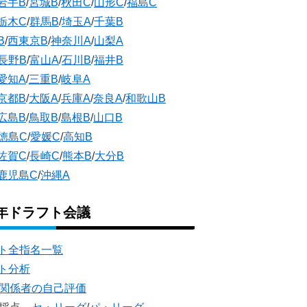
岩手B
/
宮城B
/
秋田C
/
山形C
/
福島C
栃木C
/
群馬B
/
埼玉A
/
千葉B
B
/
西東京B
/
神奈川A
/
山梨A
長野B
/
富山A
/
石川B
/
福井B
愛知A
/
三重B
/
岐阜A
京都B
/
大阪A
/
兵庫A
/
奈良A
/
和歌山B
広島B
/
鳥取B
/
島根B
/
山口B
徳島C
/
愛媛C
/
高知B
佐賀C
/
長崎C
/
熊本B
/
大分B
鹿児島C
/
沖縄A
5年ドラフト会議
ト全指名一覧
ト分析
団関係者の自己評価