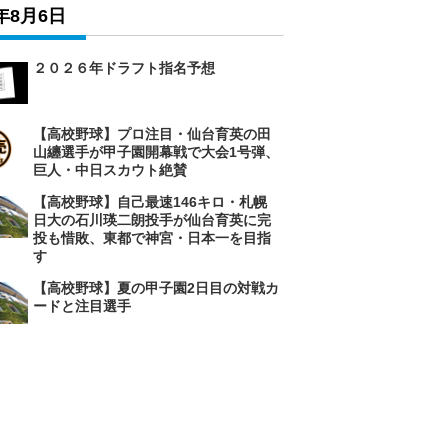
6年8月6日
２０２６年ドラフト指名予想
【高校野球】プロ注目・仙台育英の田
山纏選手が甲子園開幕戦で大会1号弾、
巨人・中日スカウト絶賛
【高校野球】自己最速146キロ・札幌
日大の石川瑛二朗投手が仙台育英に完
投も惜敗、東都で神宮・日本一を目指
す
【高校野球】夏の甲子園2日目の対戦カ
ードと注目選手