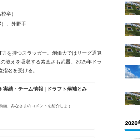
高校卒）
塁）、外野手
長打力を持つスラッガー。創価大ではリーグ通算
の教えを吸収する素直さも武器。2025年ドラ
位指名を受ける。
実績・チーム情報 | ドラフト候補とみ
動画、みなさまのコメントを紹介します
202