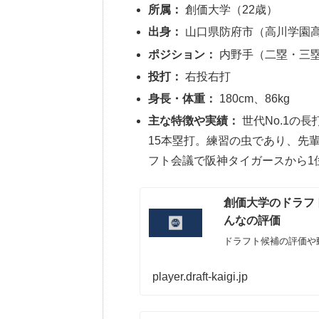
所属：
創価大学（22歳）
出身：
山口県防府市（高川学園
ポジション：
内野手（二塁・三
投打：
右投右打
身長・体重：
180cm、86kg
主な特徴や実績：
世代No.1の
15本塁打。練習の虫であり、先輩
フト会議で阪神タイガースから1
創価大学のドラフト
んなの評価
ドラフト候補の評価や
player.draft-kaigi.jp