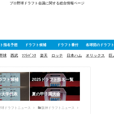
プロ野球ドラフト会議に関する総合情報ページ
ト指名予想
ドラフト候補
ドラフト番付
各球団のドラフ
野球
西武
ｿﾌﾄﾊﾞﾝｸ
楽天
ロッテ
日本ハム
オリックス
巨
ドラフト候補
2025ドラフト指名一覧
ン大学代表
夏の甲子園大会
野球ドラフトニュース
阪神ドラフトニュース