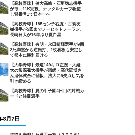
【高校野球】健大高崎・石垣聡志投手
が毎回11K完投、ナックルカーブ駆使
し背番号1で日本一へ
【高校野球】185センチ右腕・古賀友
樹投手が5回までノーヒットノーラン、
長崎日大が16年ぶり夏白星
【高校野球】有明・永田晴輝選手が9回
2死満塁から逆転打、2枚看板も安定し
て熊本に勝利届ける
【大学野球】最速149キロ左腕・大経
大の常深颯大投手が恩師・高代延博さ
ん追悼試合に登板、法大に5失点し気を
引き締める
【高校野球】夏の甲子園4日目の対戦カ
ードと注目選手
6年8月7日
進路を表明した選手一覧（２０２６）