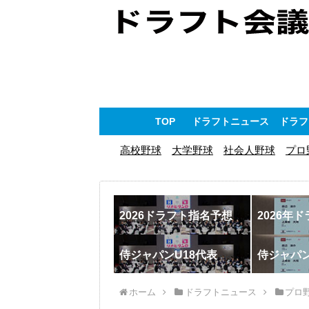
TOP
ドラフトニュース
ドラフ
高校野球
大学野球
社会人野球
プロ
2026ドラフト指名予想
2026年
侍ジャパンU18代表
侍ジャパ
ホーム
ドラフトニュース
プロ