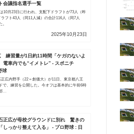
ト会議指名選手一覧
議は10月23日に行われ、支配下ドラフトが73人（昨
ラフト43人（同11人減）の合計116人（同7人
た。
2025年10月23日
広 練習量が1日約11時間「ケガのないよ
電車内でも“イメトレ” - スポニチ
 野球
正広内野手（22＝創価大）が11日、東京都八王
ドで、練習を公開した。今オフは基本的に午前6時
部…
石正広が母校グラウンドに別れ 驚きの
しっかり整えて入る」 - プロ野球 : 日