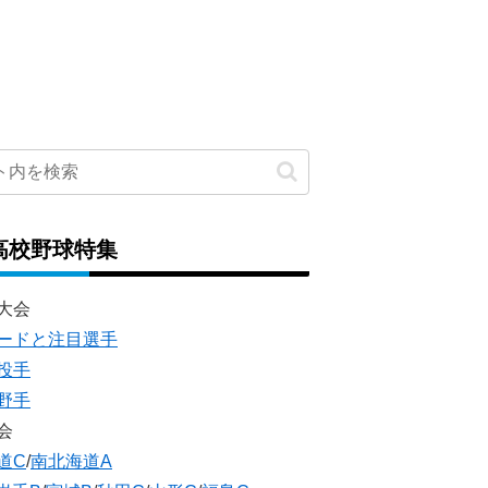
高校野球特集
大会
ードと注目選手
投手
野手
会
道C
/
南北海道A