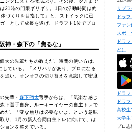
12球
ニングに充てる徹底ぶり。その後、夕方まで
は21時の門限ギリギリ。1日の活動時間は約
サプラ
な体づくりを目指して」と、ストイックに己
ドラフ
ガーとして成長を遂げ、ドラフト1位でプロ
ファン
スポー
ドラフ
阪神・森下の「焦るな」
ど）
価大の先輩たちの教えだ。時間の使い方は、
にしている。「メリハリがあり、プロになる
を追い、オンオフの切り替えを意識して密度
ドラフ
の先輩・
森下翔太
選手からは、「気楽な感じ
ドラフ
森下選手自身、ルーキーイヤーの自主トレで
高校生
めだ。「変な焦りは必要ないよ、という意味
大学生
取り、1月の新人合同自主トレに向けて、は
プロ
ションを整えている。