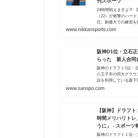
刊スポーツ
24時間戦えますよ?!
（22）が衝撃のハー
日、創価大での練習を
ニッカンスポーツ・コム（n
www.nikkansports.com
阪神D1位・立石
らった 新人合同
阪神のドラフト1位・立
八王子市の同大グラウ
設を利用している森下
www.sanspo.com
【阪神】ドラフト
時間メリハリトレ
うに」 - スポーツ
阪神のドラフト１位・