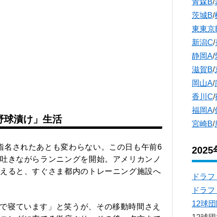
青森B
/
茨城B
/
東東京
新潟C
/
静岡A
/
滋賀B
/
岡山A
/
香川C
/
福岡A
/
野球漬け」生活
宮崎B
/
指名されたあとも変わらない。この日も午前6
202
吐きながらランニングを開始。アメリカンノ
えると、すぐさま都内のトレーニング施設へ
ドラフ
ドラフ
12球
で寝ています」と笑うが、その移動時間さえ