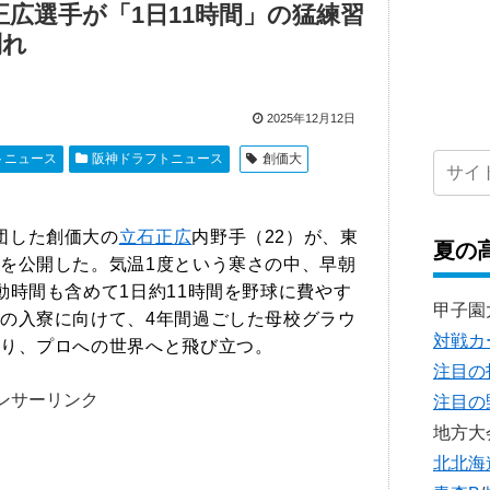
広選手が「1日11時間」の猛練習
別れ
2025年12月12日
トニュース
阪神ドラフトニュース
創価大
団した創価大の
立石正広
内野手（22）が、東
夏の
を公開した。気温1度という寒さの中、早朝
動時間も含めて1日約11時間を野球に費やす
甲子園
の入寮に向けて、4年間過ごした母校グラウ
対戦カ
り、プロへの世界へと飛び立つ。
注目の
ンサーリンク
注目の
地方大
北北海