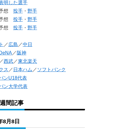
表明した選手
生予想
投手
・
野手
生予想
投手
・
野手
人予想
投手
・
野手
ト
／
広島
／
中日
DeNA
／
阪神
／
西武
／
東北楽天
クス
／
日本ハム
／
ソフトバンク
パンU18代表
パン大学代表
1週間記事
6年8月8日