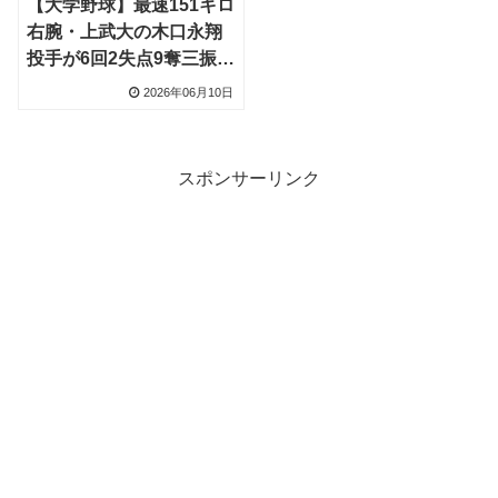
【大学野球】最速151キロ
右腕・上武大の木口永翔
投手が6回2失点9奪三振も
初戦敗退、DeNAスカウ
2026年06月10日
ト「のびしろある」
スポンサーリンク