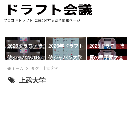
プロ野球ドラフト会議に関する総合情報ページ
2026ドラフト指
2026年ドラフト
2025ドラフト指
名予想
候補
名一覧
侍ジャパンU18
侍ジャパン大学
夏の甲子園大会
代表
代表
ホーム
タグ : 上武大学
上武大学