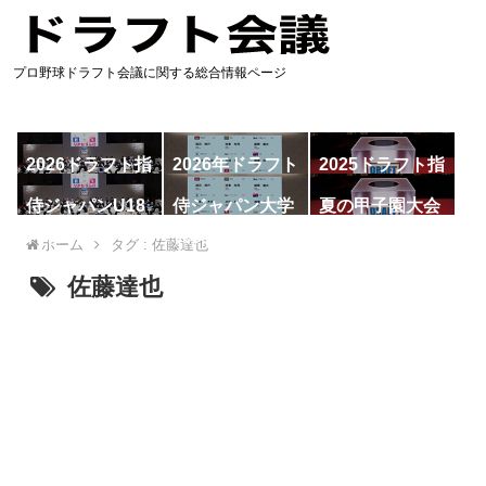
プロ野球ドラフト会議に関する総合情報ページ
2026ドラフト指
2026年ドラフト
2025ドラフト指
名予想
候補
名一覧
侍ジャパンU18
侍ジャパン大学
夏の甲子園大会
代表
代表
ホーム
タグ : 佐藤達也
佐藤達也