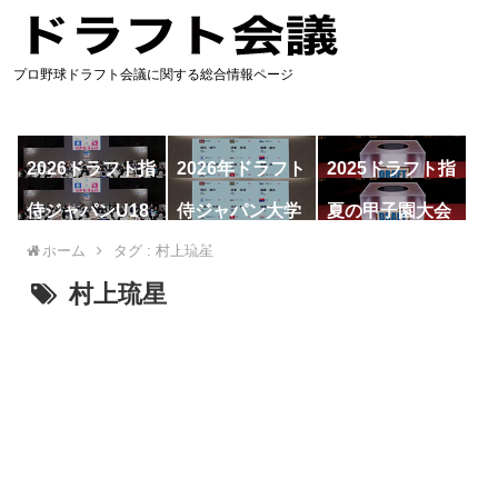
プロ野球ドラフト会議に関する総合情報ページ
2026ドラフト指
2026年ドラフト
2025ドラフト指
名予想
候補
名一覧
侍ジャパンU18
侍ジャパン大学
夏の甲子園大会
代表
代表
ホーム
タグ : 村上琉星
村上琉星