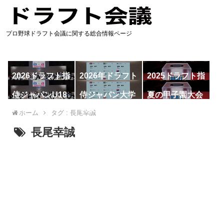
プロ野球ドラフト会議に関する総合情報ページ
2026ドラフト指
2026年ドラフト
2025ドラフト指
名予想
候補
名一覧
侍ジャパンU18
侍ジャパン大学
夏の甲子園大会
代表
代表
ホーム
タグ : 長尾幸誠
長尾幸誠