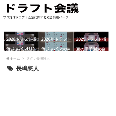
プロ野球ドラフト会議に関する総合情報ページ
2026ドラフト指
2026年ドラフト
2025ドラフト指
名予想
候補
名一覧
侍ジャパンU18
侍ジャパン大学
夏の甲子園大会
代表
代表
ホーム
タグ : 長嶋悠人
長嶋悠人