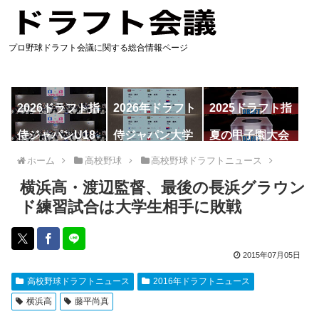
プロ野球ドラフト会議に関する総合情報ページ
2026ドラフト指
2026年ドラフト
2025ドラフト指
名予想
候補
名一覧
侍ジャパンU18
侍ジャパン大学
夏の甲子園大会
代表
代表
ホーム
高校野球
高校野球ドラフトニュース
横浜高・渡辺監督、最後の長浜グラウン
ド練習試合は大学生相手に敗戦
2015年07月05日
高校野球ドラフトニュース
2016年ドラフトニュース
横浜高
藤平尚真