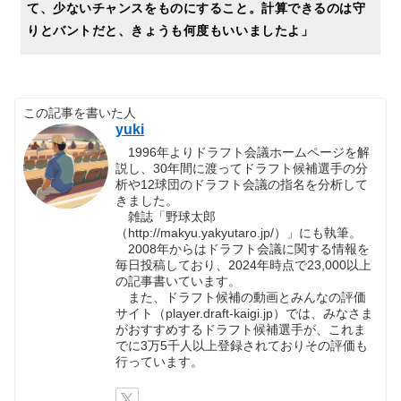
て、少ないチャンスをものにすること。計算できるのは守
りとバントだと、きょうも何度もいいましたよ」
この記事を書いた人
yuki
1996年よりドラフト会議ホームページを解
説し、30年間に渡ってドラフト候補選手の分
析や12球団のドラフト会議の指名を分析して
きました。
雑誌「野球太郎
（http://makyu.yakyutaro.jp/）」にも執筆。
2008年からはドラフト会議に関する情報を
毎日投稿しており、2024年時点で23,000以上
の記事書いています。
また、ドラフト候補の動画とみんなの評価
サイト（player.draft-kaigi.jp）では、みなさま
がおすすめするドラフト候補選手が、これま
でに3万5千人以上登録されておりその評価も
行っています。