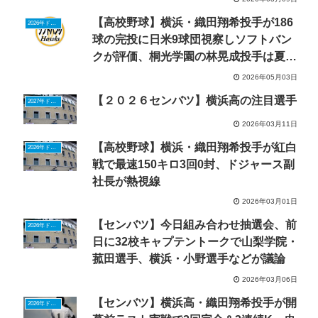
【高校野球】横浜・織田翔希投手が186
2026年ドラフトニュース
球の完投に日米9球団視察しソフトバン
クが評価、桐光学園の林晃成投手は夏へ
リベンジ
2026年05月03日
【２０２６センバツ】横浜高の注目選手
2027年ドラフトニュース
2026年03月11日
【高校野球】横浜・織田翔希投手が紅白
2026年ドラフトニュース
戦で最速150キロ3回0封、ドジャース副
社長が熱視線
2026年03月01日
【センバツ】今日組み合わせ抽選会、前
2026年ドラフトニュース
日に32校キャプテントークで山梨学院・
菰田選手、横浜・小野選手などが議論
2026年03月06日
【センバツ】横浜高・織田翔希投手が開
2026年ドラフトニュース