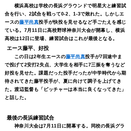
横浜高校は学校の長浜グラウンドで明星大と練習試
合を行い、2試合を戦って0-2、1-3で敗れた。しかしエ
ースの
藤平尚真
投手が快投を見せるなど手ごたえを感じ
ている。7月11日に高校野球神奈川大会が開幕し、横浜
高校は12日に登場、練習試合はこれが最後となる。
エース藤平、好投
この日は2年生エースの
藤平尚真
投手が7回途中ま
で投げて2安打2失点、大学生を相手に7三振を奪うなど
好投を見せた。課題だった投手だったが中学時代から期
待されてきた藤平投手が、夏に向けて調子を上げてき
た。渡辺監督も「ピッチャーは本当に良くなってきた」
と話した。
最後の長浜練習試合
神奈川大会は7月11日に開幕する。同校の長浜グラ