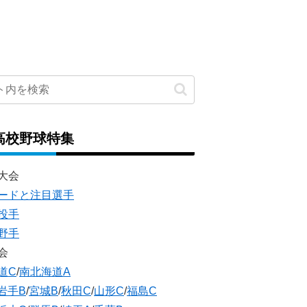
高校野球特集
大会
ードと注目選手
投手
野手
会
道C
/
南北海道A
岩手B
/
宮城B
/
秋田C
/
山形C
/
福島C