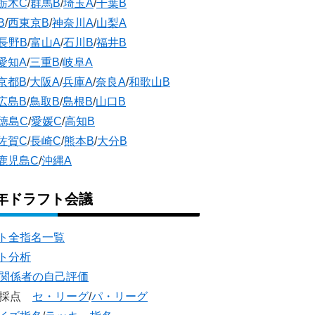
栃木C
/
群馬B
/
埼玉A
/
千葉B
B
/
西東京B
/
神奈川A
/
山梨A
長野B
/
富山A
/
石川B
/
福井B
愛知A
/
三重B
/
岐阜A
京都B
/
大阪A
/
兵庫A
/
奈良A
/
和歌山B
広島B
/
鳥取B
/
島根B
/
山口B
徳島C
/
愛媛C
/
高知B
佐賀C
/
長崎C
/
熊本B
/
大分B
鹿児島C
/
沖縄A
5年ドラフト会議
ト全指名一覧
ト分析
団関係者の自己評価
団採点
セ・リーグ
/
パ・リーグ