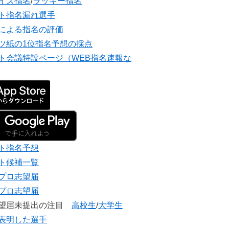
イズ指名
/
ラッキー指名
ト指名漏れ選手
による指名の評価
ツ紙の1位指名予想の採点
ト会議特設ページ（WEB指名速報な
ト指名予想
ト候補一覧
プロ志望届
プロ志望届
志望届未提出の注目
高校生
/
大学生
表明した選手