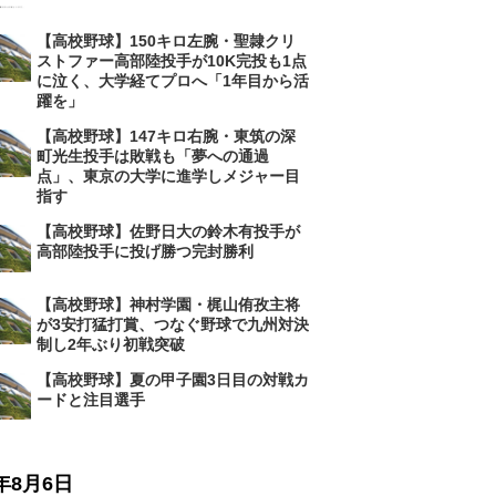
【高校野球】150キロ左腕・聖隷クリ
ストファー高部陸投手が10K完投も1点
に泣く、大学経てプロへ「1年目から活
躍を」
【高校野球】147キロ右腕・東筑の深
町光生投手は敗戦も「夢への通過
点」、東京の大学に進学しメジャー目
指す
【高校野球】佐野日大の鈴木有投手が
高部陸投手に投げ勝つ完封勝利
【高校野球】神村学園・梶山侑孜主将
が3安打猛打賞、つなぐ野球で九州対決
制し2年ぶり初戦突破
【高校野球】夏の甲子園3日目の対戦カ
ードと注目選手
6年8月6日