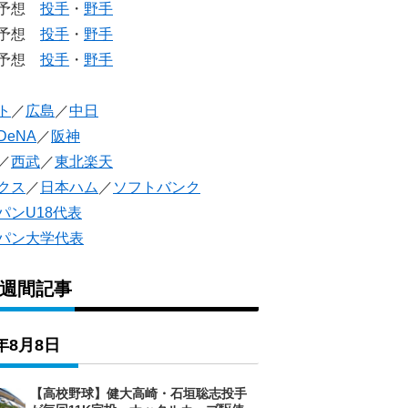
生予想
投手
・
野手
生予想
投手
・
野手
人予想
投手
・
野手
ト
／
広島
／
中日
DeNA
／
阪神
／
西武
／
東北楽天
クス
／
日本ハム
／
ソフトバンク
パンU18代表
パン大学代表
1週間記事
6年8月8日
【高校野球】健大高崎・石垣聡志投手