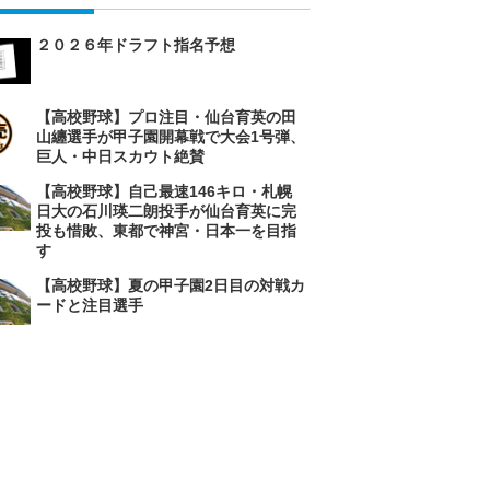
２０２６年ドラフト指名予想
【高校野球】プロ注目・仙台育英の田
山纏選手が甲子園開幕戦で大会1号弾、
巨人・中日スカウト絶賛
【高校野球】自己最速146キロ・札幌
日大の石川瑛二朗投手が仙台育英に完
投も惜敗、東都で神宮・日本一を目指
す
【高校野球】夏の甲子園2日目の対戦カ
ードと注目選手