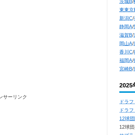
茨城B
/
東東京
新潟C
/
静岡A
/
滋賀B
/
岡山A
/
香川C
/
福岡A
/
宮崎B
/
202
ンサーリンク
ドラフ
ドラフ
12球
12球