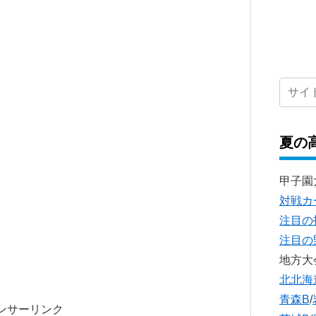
夏の
甲子園
対戦カ
注目の
注目の
地方大
北北海
青森B
/
ンサーリンク