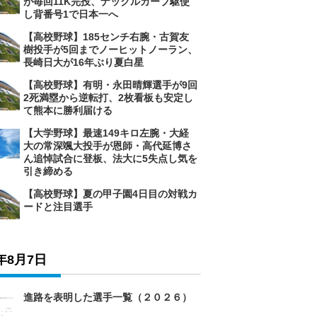
が毎回11K完投、ナックルカーブ駆使
し背番号1で日本一へ
【高校野球】185センチ右腕・古賀友
樹投手が5回までノーヒットノーラン、
長崎日大が16年ぶり夏白星
【高校野球】有明・永田晴輝選手が9回
2死満塁から逆転打、2枚看板も安定し
て熊本に勝利届ける
【大学野球】最速149キロ左腕・大経
大の常深颯大投手が恩師・高代延博さ
ん追悼試合に登板、法大に5失点し気を
引き締める
【高校野球】夏の甲子園4日目の対戦カ
ードと注目選手
6年8月7日
進路を表明した選手一覧（２０２６）