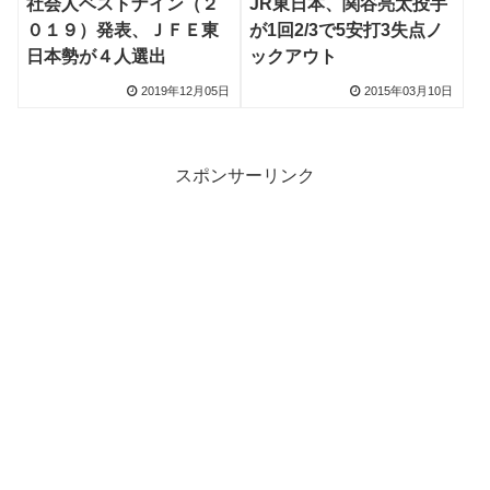
社会人ベストナイン（２
JR東日本、関谷亮太投手
０１９）発表、ＪＦＥ東
が1回2/3で5安打3失点ノ
日本勢が４人選出
ックアウト
2019年12月05日
2015年03月10日
スポンサーリンク