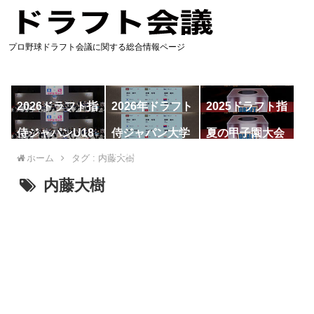
プロ野球ドラフト会議に関する総合情報ページ
2026ドラフト指
2026年ドラフト
2025ドラフト指
名予想
候補
名一覧
侍ジャパンU18
侍ジャパン大学
夏の甲子園大会
代表
代表
ホーム
タグ : 内藤大樹
内藤大樹