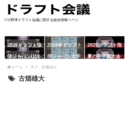
プロ野球ドラフト会議に関する総合情報ページ
2026ドラフト指
2026年ドラフト
2025ドラフト指
名予想
候補
名一覧
侍ジャパンU18
侍ジャパン大学
夏の甲子園大会
代表
代表
ホーム
タグ : 古畑雄大
古畑雄大