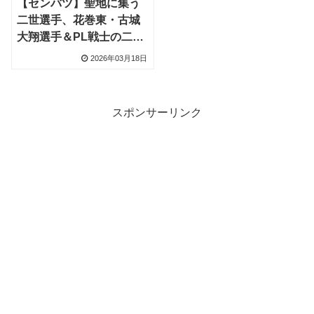
【センバツ】聖地に集う
二世選手、花巻東・古城
大翔選手＆PL戦士の二世
は対戦相手のユニフォー
2026年03月18日
ムで
スポンサーリンク