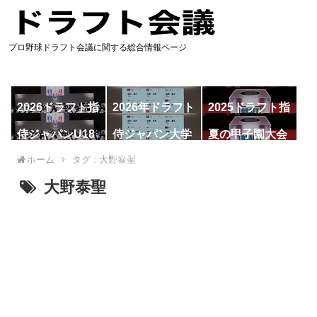
プロ野球ドラフト会議に関する総合情報ページ
2026ドラフト指
2026年ドラフト
2025ドラフト指
名予想
候補
名一覧
侍ジャパンU18
侍ジャパン大学
夏の甲子園大会
代表
代表
ホーム
タグ : 大野泰聖
大野泰聖