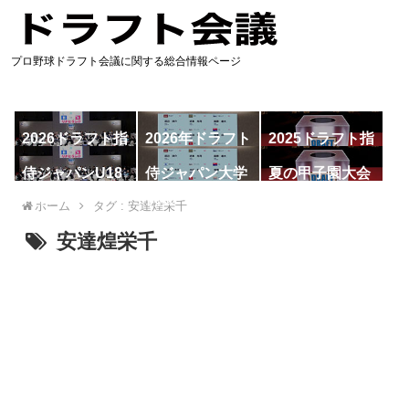
プロ野球ドラフト会議に関する総合情報ページ
2026ドラフト指
2026年ドラフト
2025ドラフト指
名予想
候補
名一覧
侍ジャパンU18
侍ジャパン大学
夏の甲子園大会
代表
代表
ホーム
タグ : 安達煌栄千
安達煌栄千