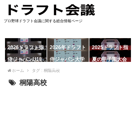
プロ野球ドラフト会議に関する総合情報ページ
2026ドラフト指
2026年ドラフト
2025ドラフト指
名予想
候補
名一覧
侍ジャパンU18
侍ジャパン大学
夏の甲子園大会
代表
代表
ホーム
タグ : 桐陽高校
桐陽高校