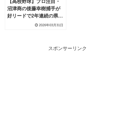
【高校野球】プロ注目・
沼津商の後藤幸樹捕手が
好リードで2年連続の県大
会出場、完封リレー演出
2026年03月31日
スポンサーリンク