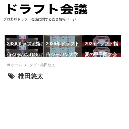
プロ野球ドラフト会議に関する総合情報ページ
2026ドラフト指
2026年ドラフト
2025ドラフト指
名予想
候補
名一覧
侍ジャパンU18
侍ジャパン大学
夏の甲子園大会
代表
代表
ホーム
タグ : 椎田悠太
椎田悠太