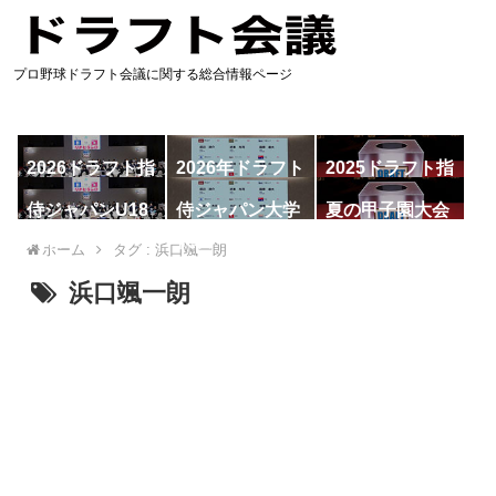
プロ野球ドラフト会議に関する総合情報ページ
2026ドラフト指
2026年ドラフト
2025ドラフト指
名予想
候補
名一覧
侍ジャパンU18
侍ジャパン大学
夏の甲子園大会
代表
代表
ホーム
タグ : 浜口颯一朗
浜口颯一朗