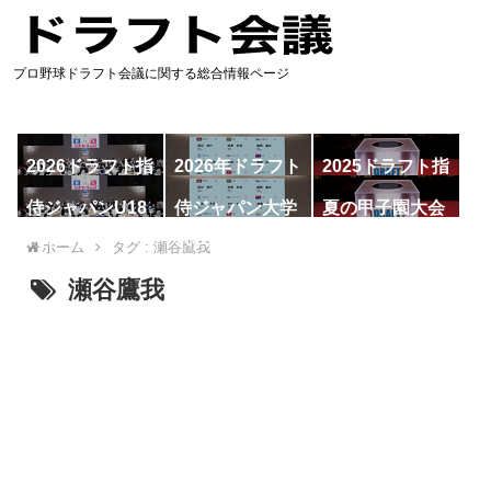
プロ野球ドラフト会議に関する総合情報ページ
2026ドラフト指
2026年ドラフト
2025ドラフト指
名予想
候補
名一覧
侍ジャパンU18
侍ジャパン大学
夏の甲子園大会
代表
代表
ホーム
タグ : 瀬谷鷹我
瀬谷鷹我