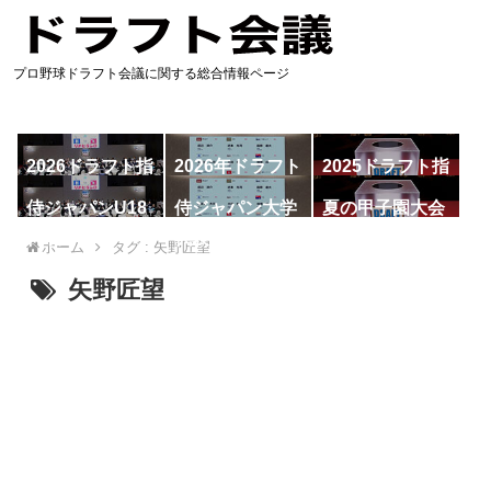
プロ野球ドラフト会議に関する総合情報ページ
2026ドラフト指
2026年ドラフト
2025ドラフト指
名予想
候補
名一覧
侍ジャパンU18
侍ジャパン大学
夏の甲子園大会
代表
代表
ホーム
タグ : 矢野匠望
矢野匠望