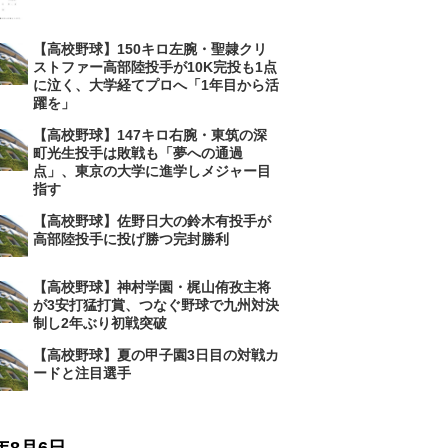
【高校野球】150キロ左腕・聖隷クリ
ストファー高部陸投手が10K完投も1点
に泣く、大学経てプロへ「1年目から活
躍を」
【高校野球】147キロ右腕・東筑の深
町光生投手は敗戦も「夢への通過
点」、東京の大学に進学しメジャー目
指す
【高校野球】佐野日大の鈴木有投手が
高部陸投手に投げ勝つ完封勝利
【高校野球】神村学園・梶山侑孜主将
が3安打猛打賞、つなぐ野球で九州対決
制し2年ぶり初戦突破
【高校野球】夏の甲子園3日目の対戦カ
ードと注目選手