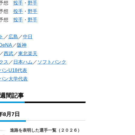
生予想
投手
・
野手
生予想
投手
・
野手
人予想
投手
・
野手
ト
／
広島
／
中日
DeNA
／
阪神
／
西武
／
東北楽天
クス
／
日本ハム
／
ソフトバンク
パンU18代表
パン大学代表
1週間記事
6年8月7日
進路を表明した選手一覧（２０２６）