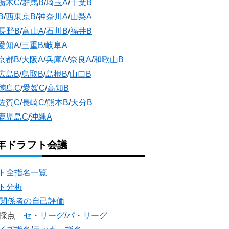
栃木C
/
群馬B
/
埼玉A
/
千葉B
B
/
西東京B
/
神奈川A
/
山梨A
長野B
/
富山A
/
石川B
/
福井B
愛知A
/
三重B
/
岐阜A
京都B
/
大阪A
/
兵庫A
/
奈良A
/
和歌山B
広島B
/
鳥取B
/
島根B
/
山口B
徳島C
/
愛媛C
/
高知B
佐賀C
/
長崎C
/
熊本B
/
大分B
鹿児島C
/
沖縄A
5年ドラフト会議
ト全指名一覧
ト分析
団関係者の自己評価
団採点
セ・リーグ
/
パ・リーグ