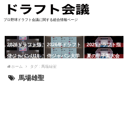
プロ野球ドラフト会議に関する総合情報ページ
2026ドラフト指
2026年ドラフト
2025ドラフト指
名予想
候補
名一覧
侍ジャパンU18
侍ジャパン大学
夏の甲子園大会
代表
代表
ホーム
タグ : 馬場雄聖
馬場雄聖