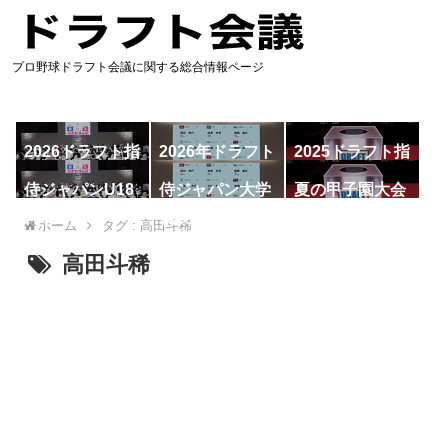
プロ野球ドラフト会議に関する総合情報ページ
2026ドラフト指
2026年ドラフト
2025ドラフト指
名予想
候補
名一覧
侍ジャパンU18
侍ジャパン大学
夏の甲子園大会
代表
代表
ホーム
タグ : 高田斗稀
高田斗稀