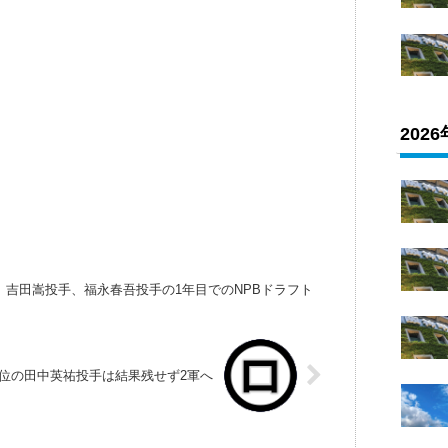
202
s、吉田嵩投手、福永春吾投手の1年目でのNPBドラフト
位の田中英祐投手は結果残せず2軍へ