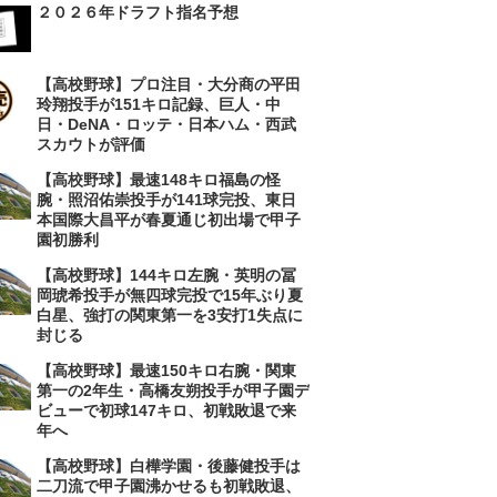
２０２６年ドラフト指名予想
【高校野球】プロ注目・大分商の平田
玲翔投手が151キロ記録、巨人・中
日・DeNA・ロッテ・日本ハム・西武
スカウトが評価
【高校野球】最速148キロ福島の怪
腕・照沼佑崇投手が141球完投、東日
本国際大昌平が春夏通じ初出場で甲子
園初勝利
【高校野球】144キロ左腕・英明の冨
岡琥希投手が無四球完投で15年ぶり夏
白星、強打の関東第一を3安打1失点に
封じる
【高校野球】最速150キロ右腕・関東
第一の2年生・高橋友朔投手が甲子園デ
ビューで初球147キロ、初戦敗退で来
年へ
【高校野球】白樺学園・後藤健投手は
二刀流で甲子園沸かせるも初戦敗退、