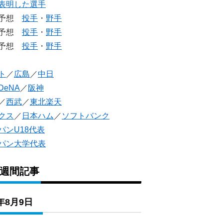
表明した選手
生予想
投手
・
野手
生予想
投手
・
野手
人予想
投手
・
野手
ト
／
広島
／
中日
DeNA
／
阪神
／
西武
／
東北楽天
クス
／
日本ハム
／
ソフトバンク
パンU18代表
パン大学代表
1週間記事
6年8月9日