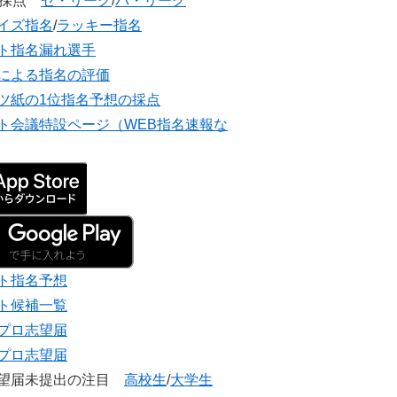
団採点
セ・リーグ
/
パ・リーグ
イズ指名
/
ラッキー指名
ト指名漏れ選手
による指名の評価
ツ紙の1位指名予想の採点
ト会議特設ページ（WEB指名速報な
ト指名予想
ト候補一覧
プロ志望届
プロ志望届
志望届未提出の注目
高校生
/
大学生