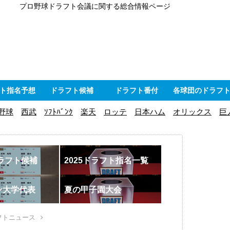
プロ野球ドラフト会議に関する総合情報ページ
ト指名予想
ドラフト候補
ドラフト番付
各球団のドラフ
野球
西武
ｿﾌﾄﾊﾞﾝｸ
楽天
ロッテ
日本ハム
オリックス
巨
ドラフト候補
2025ドラフト指名一覧
ン大学代表
夏の甲子園大会
フトニュース