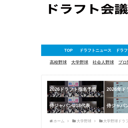
TOP
ドラフトニュース
ドラフ
高校野球
大学野球
社会人野球
プロ
2026ドラフト指名予想
2026年
侍ジャパンU18代表
侍ジャパ
ホーム
大学野球
大学野球ドラ