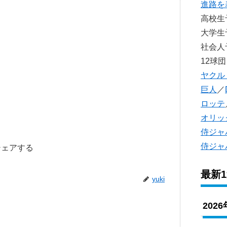
進路を
高校
大学
社会
12球団
ヤクル
巨人
／
ロッテ
オリッ
侍ジャ
侍ジャ
シェアする
最新
yuki
202