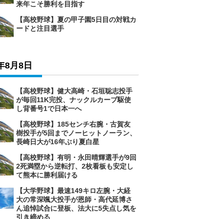
来年こそ勝利を目指す
【高校野球】夏の甲子園5日目の対戦カ
ードと注目選手
6年8月8日
【高校野球】健大高崎・石垣聡志投手
が毎回11K完投、ナックルカーブ駆使
し背番号1で日本一へ
【高校野球】185センチ右腕・古賀友
樹投手が5回までノーヒットノーラン、
長崎日大が16年ぶり夏白星
【高校野球】有明・永田晴輝選手が9回
2死満塁から逆転打、2枚看板も安定し
て熊本に勝利届ける
【大学野球】最速149キロ左腕・大経
大の常深颯大投手が恩師・高代延博さ
ん追悼試合に登板、法大に5失点し気を
引き締める