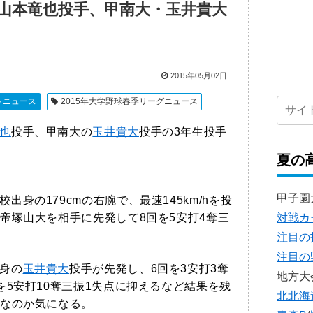
山本竜也投手、甲南大・玉井貴大
2015年05月02日
トニュース
2015年大学野球春季リーグニュース
也
投手、甲南大の
玉井貴大
投手の3年生投手
夏の
甲子園
出身の179cmの右腕で、最速145km/hを投
対戦カ
帝塚山大を相手に先発して8回を5安打4奪三
注目の
注目の
身の
玉井貴大
投手が先発し、6回を3安打3奪
地方大
を5安打10奪三振1失点に抑えるなど結果を残
北北海
なのか気になる。