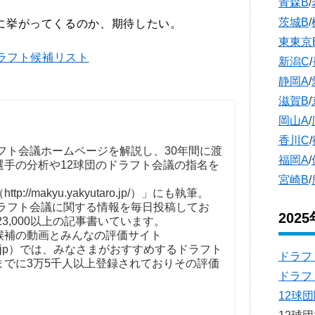
青森B
/
茨城B
/
に挙がってくるのか、期待したい。
東東京
ドラフト候補リスト
新潟C
/
静岡A
/
滋賀B
/
岡山A
/
香川C
/
フト会議ホームページを解説し、30年間に渡
福岡A
/
選手の分析や12球団のドラフト会議の指名を
。
宮崎B
/
//makyu.yakyutaro.jp/）」にも執筆。
ドラフト会議に関する情報を毎日投稿してお
202
23,000以上の記事書いています。
補の動画とみんなの評価サイト
t-kaigi.jp）では、みなさまがおすすめするドラフト
ドラフ
までに3万5千人以上登録されておりその評価
ドラフ
12球