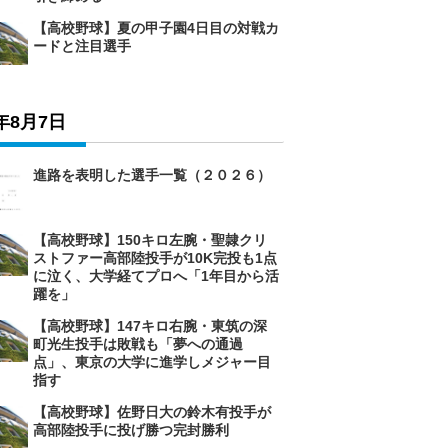
【高校野球】夏の甲子園4日目の対戦カ
ードと注目選手
6年8月7日
進路を表明した選手一覧（２０２６）
【高校野球】150キロ左腕・聖隷クリ
ストファー高部陸投手が10K完投も1点
に泣く、大学経てプロへ「1年目から活
躍を」
【高校野球】147キロ右腕・東筑の深
町光生投手は敗戦も「夢への通過
点」、東京の大学に進学しメジャー目
指す
【高校野球】佐野日大の鈴木有投手が
高部陸投手に投げ勝つ完封勝利