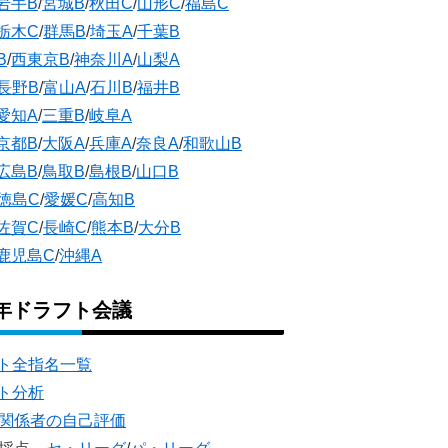
岩手B
/
宮城B
/
秋田C
/
山形C
/
福島C
栃木C
/
群馬B
/
埼玉A
/
千葉B
B
/
西東京B
/
神奈川A
/
山梨A
長野B
/
富山A
/
石川B
/
福井B
愛知A
/
三重B
/
岐阜A
京都B
/
大阪A
/
兵庫A
/
奈良A
/
和歌山B
広島B
/
鳥取B
/
島根B
/
山口B
徳島C
/
愛媛C
/
高知B
佐賀C
/
長崎C
/
熊本B
/
大分B
鹿児島C
/
沖縄A
5年ドラフト会議
ト全指名一覧
ト分析
団関係者の自己評価