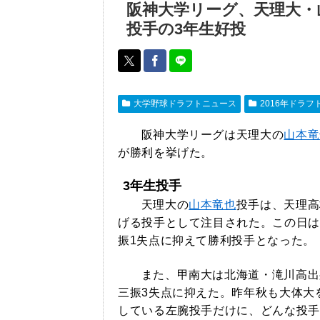
阪神大学リーグ、天理大・
投手の3年生好投
大学野球ドラフトニュース
2016年ドラフ
阪神大学リーグは天理大の
山本竜
が勝利を挙げた。
3年生投手
天理大の
山本竜也
投手は、天理高校
げる投手として注目された。この日は
振1失点に抑えて勝利投手となった。
また、甲南大は北海道・滝川高出
三振3失点に抑えた。昨年秋も大体大
している左腕投手だけに、どんな投手