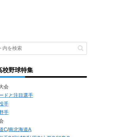
高校野球特集
大会
ードと注目選手
投手
野手
会
道C
/
南北海道A