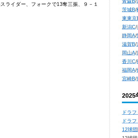
青森B
/
のスライダー、フォークで13奪三振、９－１
茨城B
/
東東京
新潟C
/
静岡A
/
滋賀B
/
岡山A
/
香川C
/
福岡A
/
宮崎B
/
202
ドラフ
ドラフ
12球