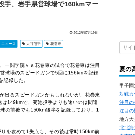
手、岩手県営球場で160kmマー
2012年07月19日
トニュース
大谷翔平
花巻東
、一関学院ｖｓ花巻東の試合で花巻東は注目
夏の
球場のスピードガンで5回に156kmを記録
mを記録した。
甲子園
対戦カ
が出るスピードガンかもしれないが、花巻東
は149kmで、菊池投手よりも速いのは間違
注目の
た球の前後でも150km後半を記録しており、1
注目の
地方大
北北海
を攻めて1失点も、その後は常時150km前