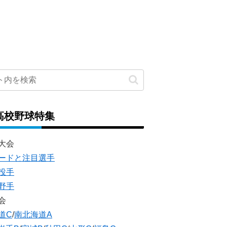
高校野球特集
大会
ードと注目選手
投手
野手
会
道C
/
南北海道A