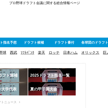
プロ野球ドラフト会議に関する総合情報ページ
ト指名予想
ドラフト候補
ドラフト番付
各球団のドラフ
野球
西武
ｿﾌﾄﾊﾞﾝｸ
楽天
ロッテ
日本ハム
オリックス
巨
ドラフト候補
2025ドラフト指名一覧
ン大学代表
夏の甲子園大会
フトニュース