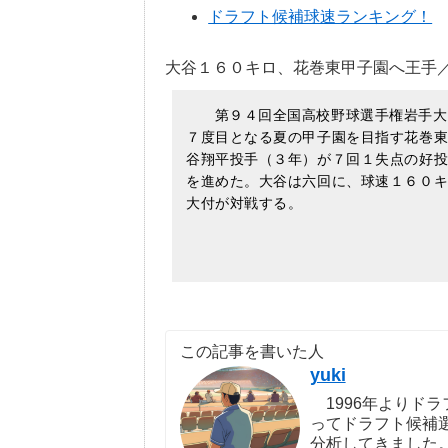
ドラフト候補球速ランキング！
大谷１６０キロ、花巻東甲子園へ王
第９４回全国高校野球選手権岩手大
７度目となる夏の甲子園を目指す花巻
谷翔平投手（３年）が７回１失点の好
を進めた。大谷は六回に、球速１６０
大付が対戦する。
この記事を書いた人
yuki
1996年よりドラ
ってドラフト候補
分析してきました