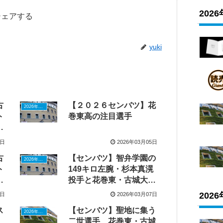
202
シェアする
yuki
古
【２０２６センバツ】花
2026年ドラフトニュース
ト
巻東高の注目選手
襲
1日
2026年03月05日
古
【センバツ】智弁学園の
2026年ドラフトニュース
ト
149キロ左腕・杉本真滉
の
投手と花巻東・古城大翔
の
選手が激突
202
6日
2026年03月07日
ス
【センバツ】聖地に集う
2026年ドラフトニュース
二世選手、花巻東・古城