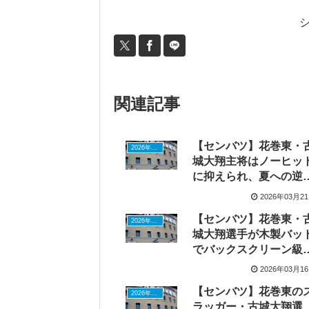
関連記事
【センバツ】花巻東・
2026年ドラフトニュース
城大翔主将はノーヒッ
に抑えられ、夏への逆
誓う
2026年03月2
【センバツ】花巻東・
2026年ドラフトニュース
城大翔選手が木製バッ
でバックスクリーン級
快打、WBC封印で悲願
2026年03月1
頂点に挑む
【センバツ】花巻東の
2026年ドラフトニュース
ラッガー・古城大翔選