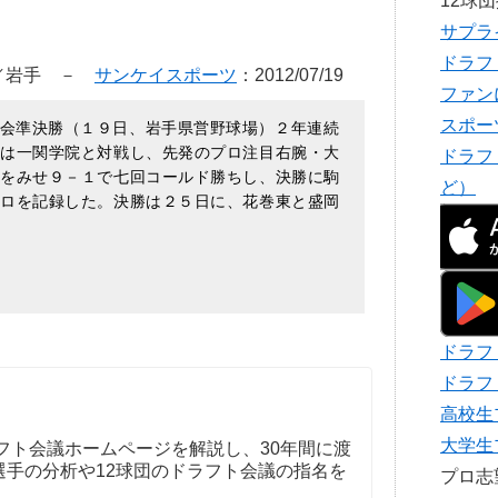
12球
サプラ
ドラフ
手／岩手 －
サンケイスポーツ
：2012/07/19
ファン
スポー
会準決勝（１９日、岩手県営野球場）２年連続
東は一関学院と対戦し、先発のプロ注目右腕・大
ドラフ
投をみせ９－１で七回コールド勝ちし、決勝に駒
ど）
キロを記録した。決勝は２５日に、花巻東と盛岡
ドラフ
ドラフ
高校生
大学生
フト会議ホームページを解説し、30年間に渡
選手の分析や12球団のドラフト会議の指名を
プロ
。