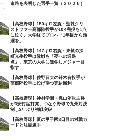
進路を表明した選手一覧（２０２６）
【高校野球】150キロ左腕・聖隷クリ
ストファー高部陸投手が10K完投も1点
に泣く、大学経てプロへ「1年目から活
躍を」
【高校野球】147キロ右腕・東筑の深
町光生投手は敗戦も「夢への通過
点」、東京の大学に進学しメジャー目
指す
【高校野球】佐野日大の鈴木有投手が
高部陸投手に投げ勝つ完封勝利
【高校野球】神村学園・梶山侑孜主将
が3安打猛打賞、つなぐ野球で九州対決
制し2年ぶり初戦突破
【高校野球】夏の甲子園3日目の対戦カ
ードと注目選手