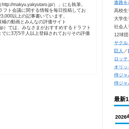
進路を
//makyu.yakyutaro.jp/）」にも執筆。
ドラフト会議に関する情報を毎日投稿してお
高校
23,000以上の記事書いています。
大学
補の動画とみんなの評価サイト
社会
t-kaigi.jp）では、みなさまがおすすめするドラフト
までに3万5千人以上登録されておりその評価
12球団
ヤクル
巨人
／
ロッテ
オリッ
侍ジャ
侍ジャ
最新
202