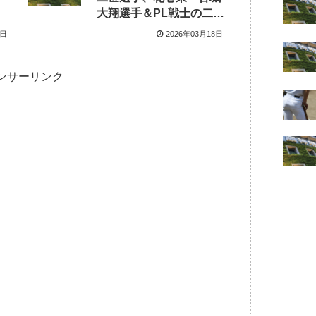
大翔選手＆PL戦士の二世
は対戦相手のユニフォー
5日
2026年03月18日
ムで
ンサーリンク