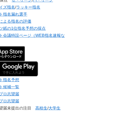
団採点
セ・リーグ
/
パ・リーグ
イズ指名
/
ラッキー指名
ト指名漏れ選手
による指名の評価
ツ紙の1位指名予想の採点
ト会議特設ページ（WEB指名速報な
ト指名予想
ト候補一覧
プロ志望届
プロ志望届
志望届未提出の注目
高校生
/
大学生