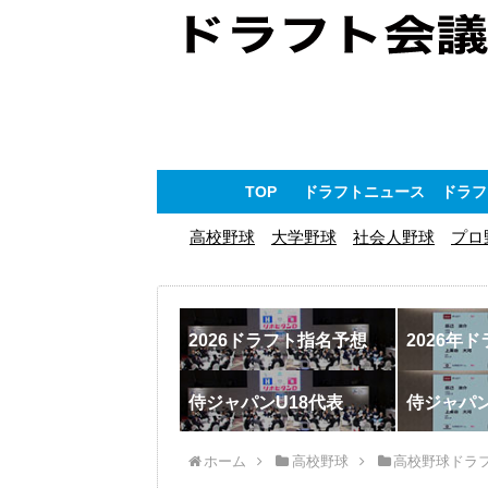
TOP
ドラフトニュース
ドラフ
高校野球
大学野球
社会人野球
プロ
2026ドラフト指名予想
2026年
侍ジャパンU18代表
侍ジャパ
ホーム
高校野球
高校野球ドラ