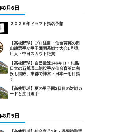
6年8月6日
２０２６年ドラフト指名予想
【高校野球】プロ注目・仙台育英の田
山纏選手が甲子園開幕戦で大会1号弾、
巨人・中日スカウト絶賛
【高校野球】自己最速146キロ・札幌
日大の石川瑛二朗投手が仙台育英に完
投も惜敗、東都で神宮・日本一を目指
す
【高校野球】夏の甲子園2日目の対戦カ
ードと注目選手
6年8月5日
【高校野球】仙台育英1年・丹羽裕聖選