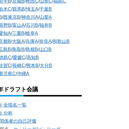
岩手B
/
宮城B
/
秋田C
/
山形C
/
福島C
栃木C
/
群馬B
/
埼玉A
/
千葉B
B
/
西東京B
/
神奈川A
/
山梨A
長野B
/
富山A
/
石川B
/
福井B
愛知A
/
三重B
/
岐阜A
京都B
/
大阪A
/
兵庫A
/
奈良A
/
和歌山B
広島B
/
鳥取B
/
島根B
/
山口B
徳島C
/
愛媛C
/
高知B
佐賀C
/
長崎C
/
熊本B
/
大分B
鹿児島C
/
沖縄A
5年ドラフト会議
ト全指名一覧
ト分析
団関係者の自己評価