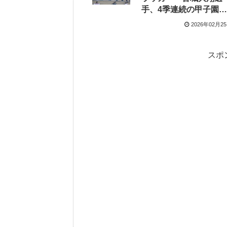
手、4季連続の甲子園で
初アーチ誓う
2026年02月2
スポ