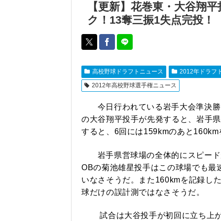
【更新】花巻東・大谷翔平投
ク！13奪三振1失点完投！
高校野球ドラフトニュース
2012年ドラフ
2012年高校野球選手権ニュース
今日行われている岩手大会準決勝
の大谷翔平投手が先発すると、岩手県営
すると、6回には159kmのあと160k
岩手県営球場の全体的にスピード
OBの菊池雄星投手はこの球場でも最速
いなさそうだ。また160kmを記録し
球だけの誤計測ではなさそうだ。
試合は大谷投手が初回に立ち上がり