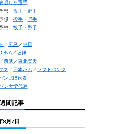
表明した選手
生予想
投手
・
野手
生予想
投手
・
野手
人予想
投手
・
野手
ト
／
広島
／
中日
DeNA
／
阪神
／
西武
／
東北楽天
クス
／
日本ハム
／
ソフトバンク
パンU18代表
パン大学代表
1週間記事
6年8月7日