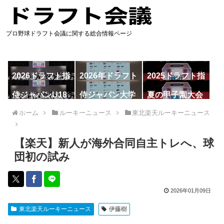
プロ野球ドラフト会議に関する総合情報ページ
2026ドラフト指
2026年ドラフト
2025ドラフト指
名予想
候補
名一覧
侍ジャパンU18
侍ジャパン大学
夏の甲子園大会
代表
代表
ホーム
ルーキーニュース
東北楽天ルーキーニュース
【楽天】新人が海外合同自主トレへ、球
団初の試み
2026年01月09日
東北楽天ルーキーニュース
伊藤樹