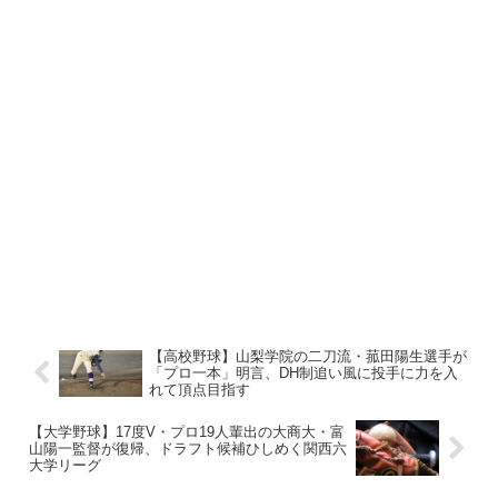
【高校野球】山梨学院の二刀流・菰田陽生選手が
「プロ一本」明言、DH制追い風に投手に力を入
れて頂点目指す
【大学野球】17度V・プロ19人輩出の大商大・富
山陽一監督が復帰、ドラフト候補ひしめく関西六
大学リーグ