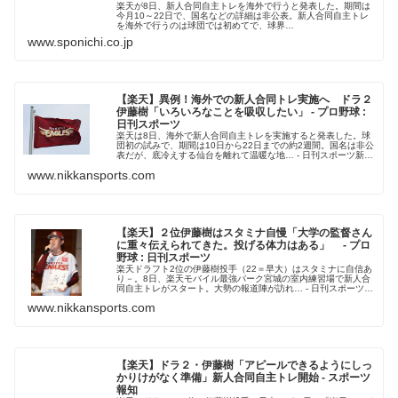
楽天が8日、新人合同自主トレを海外で行うと発表した。期間は
今月10～22日で、国名などの詳細は非公表。新人合同自主トレ
を海外で行うのは球団では初めてで、球界…
www.sponichi.co.jp
【楽天】異例！海外での新人合同トレ実施へ ドラ２
伊藤樹「いろいろなことを吸収したい」 - プロ野球 :
日刊スポーツ
楽天は8日、海外で新人合同自主トレを実施すると発表した。球
団初の試みで、期間は10日から22日までの約2週間。国名は非公
表だが、底冷えする仙台を離れて温暖な地… - 日刊スポーツ新聞
社のニュースサイト、ニッカンスポーツ・コム（nikkans...
www.nikkansports.com
【楽天】２位伊藤樹はスタミナ自慢「大学の監督さん
に重々伝えられてきた。投げる体力はある」 - プロ
野球 : 日刊スポーツ
楽天ドラフト2位の伊藤樹投手（22＝早大）はスタミナに自信あ
り－。8日、楽天モバイル最強パーク宮城の室内練習場で新人合
同自主トレがスタート。大勢の報道陣が訪れ… - 日刊スポーツ新
聞社のニュースサイト、ニッカンスポーツ・コム（nikkans...
www.nikkansports.com
【楽天】ドラ２・伊藤樹「アピールできるようにしっ
かりけがなく準備」新人合同自主トレ開始 - スポーツ
報知