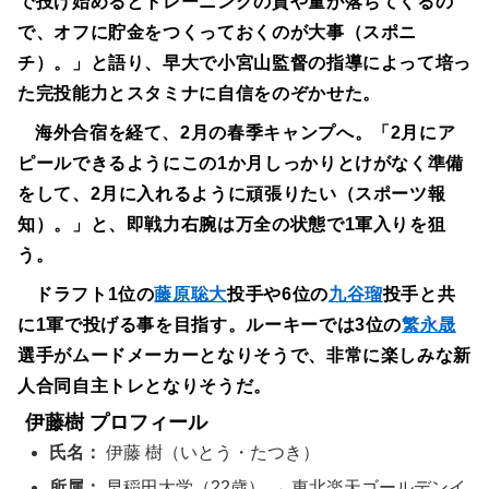
で投げ始めるとトレーニングの質や量が落ちてくるの
で、オフに貯金をつくっておくのが大事（スポニ
チ）。」と語り、早大で小宮山監督の指導によって培っ
た完投能力とスタミナに自信をのぞかせた。
海外合宿を経て、2月の春季キャンプへ。「2月にア
ピールできるようにこの1か月しっかりとけがなく準備
をして、2月に入れるように頑張りたい（スポーツ報
知）。」と、即戦力右腕は万全の状態で1軍入りを狙
う。
ドラフト1位の
藤原聡大
投手や6位の
九谷瑠
投手と共
に1軍で投げる事を目指す。ルーキーでは3位の
繁永晟
選手がムードメーカーとなりそうで、非常に楽しみな新
人合同自主トレとなりそうだ。
伊藤樹 プロフィール
氏名：
伊藤 樹（いとう・たつき）
所属：
早稲田大学（22歳） → 東北楽天ゴールデンイ