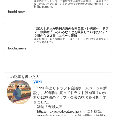
楽天のドラフト２位・伊藤樹投手＝早大＝が８日、「楽天モバイ
ル 最強パーク宮城」の室内練習場で行われた新人合同自主トレ
初日に参加した。
hochi.news
【楽天】新人が異例の海外合同自主トレ実施へ ドラ
２・伊藤樹「いろいろなことを吸収していきたい」１
０日から２２日 - スポーツ報知
楽天は８日、新人合同自主トレを１０日～２２日まで海外で行う
ことを発表した。
hochi.news
この記事を書いた人
yuki
1996年よりドラフト会議ホームページを解
説し、30年間に渡ってドラフト候補選手の分
析や12球団のドラフト会議の指名を分析して
きました。
雑誌「野球太郎
（http://makyu.yakyutaro.jp/）」にも執筆。
2008年からはドラフト会議に関する情報を