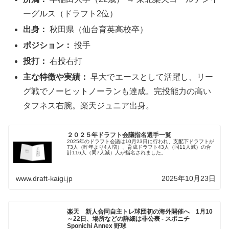
ーグルス（ドラフト2位）
出身：
秋田県（仙台育英高校卒）
ポジション：
投手
投打：
右投右打
主な特徴や実績：
早大でエースとして活躍し、リー
グ戦でノーヒットノーランも達成。完投能力の高い
タフネス右腕。楽天ジュニア出身。
２０２５年ドラフト会議指名選手一覧
2025年のドラフト会議は10月23日に行われ、支配下ドラフトが
73人（昨年より4人増）、育成ドラフト43人（同11人減）の合
計116人（同7人減）人が指名されました。
www.draft-kaigi.jp
2025年10月23日
楽天 新人合同自主トレ球団初の海外開催へ 1月10
～22日、場所などの詳細は非公表 - スポニチ
Sponichi Annex 野球