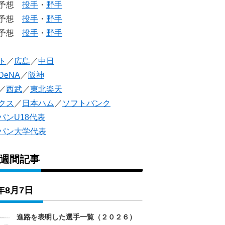
生予想
投手
・
野手
生予想
投手
・
野手
人予想
投手
・
野手
ト
／
広島
／
中日
DeNA
／
阪神
／
西武
／
東北楽天
クス
／
日本ハム
／
ソフトバンク
パンU18代表
パン大学代表
1週間記事
6年8月7日
進路を表明した選手一覧（２０２６）