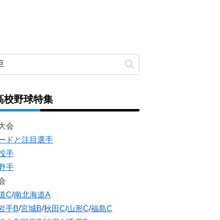
高校野球特集
大会
ードと注目選手
投手
野手
会
道C
/
南北海道A
岩手B
/
宮城B
/
秋田C
/
山形C
/
福島C