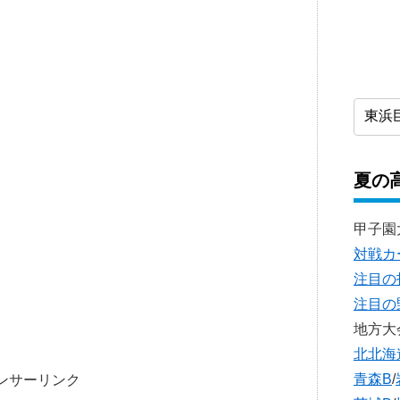
夏の
甲子園
対戦カ
注目の
注目の
地方大
北北海
青森B
/
ンサーリンク