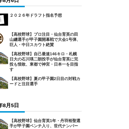
6年8月6日
２０２６年ドラフト指名予想
【高校野球】プロ注目・仙台育英の田
山纏選手が甲子園開幕戦で大会1号弾、
巨人・中日スカウト絶賛
【高校野球】自己最速146キロ・札幌
日大の石川瑛二朗投手が仙台育英に完
投も惜敗、東都で神宮・日本一を目指
す
【高校野球】夏の甲子園2日目の対戦カ
ードと注目選手
6年8月5日
【高校野球】仙台育英1年・丹羽裕聖選
手が甲子園ベンチ入り、世代ナンバー