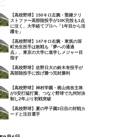
【高校野球】150キロ左腕・聖隷クリ
ストファー高部陸投手が10K完投も1点
に泣く、大学経てプロへ「1年目から活
躍を」
【高校野球】147キロ右腕・東筑の深
町光生投手は敗戦も「夢への通過
点」、東京の大学に進学しメジャー目
指す
【高校野球】佐野日大の鈴木有投手が
高部陸投手に投げ勝つ完封勝利
【高校野球】神村学園・梶山侑孜主将
が3安打猛打賞、つなぐ野球で九州対決
制し2年ぶり初戦突破
【高校野球】夏の甲子園3日目の対戦カ
ードと注目選手