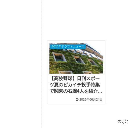
2026年ドラフトニュース
【高校野球】日刊スポー
ツ夏のピカイチ投手特集
で関東の右腕4人を紹介、
日髙創太投手・諸岡杜和
2026年06月24日
投手・林晃成投手・新居
蒼虎投手
スポ