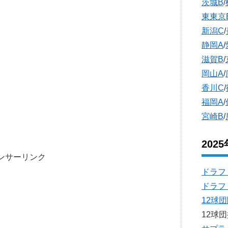
茨城B
/
東東京
新潟C
/
静岡A
/
滋賀B
/
岡山A
/
香川C
/
福岡A
/
宮崎B
/
202
ンサーリンク
ドラフ
ドラフ
12球
12球