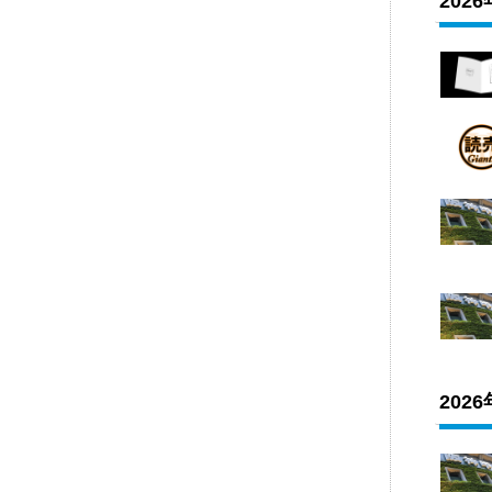
202
202