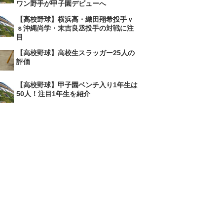
ワン野手が甲子園デビューへ
【高校野球】横浜高・織田翔希投手ｖ
ｓ沖縄尚学・末吉良丞投手の対戦に注
目
【高校野球】高校生スラッガー25人の
評価
【高校野球】甲子園ベンチ入り1年生は
50人！注目1年生を紹介