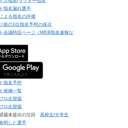
イズ指名
/
ラッキー指名
ト指名漏れ選手
による指名の評価
ツ紙の1位指名予想の採点
ト会議特設ページ（WEB指名速報な
ト指名予想
ト候補一覧
プロ志望届
プロ志望届
志望届未提出の注目
高校生
/
大学生
表明した選手