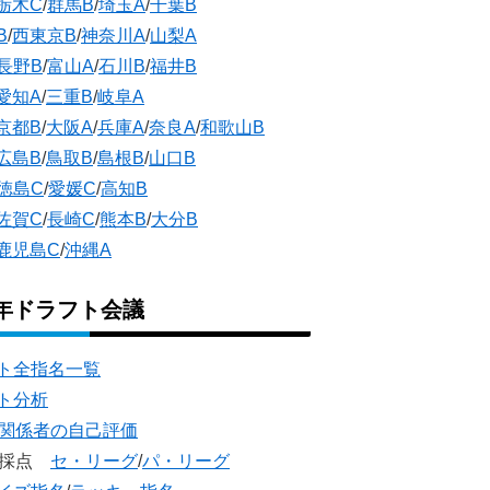
栃木C
/
群馬B
/
埼玉A
/
千葉B
B
/
西東京B
/
神奈川A
/
山梨A
長野B
/
富山A
/
石川B
/
福井B
愛知A
/
三重B
/
岐阜A
京都B
/
大阪A
/
兵庫A
/
奈良A
/
和歌山B
広島B
/
鳥取B
/
島根B
/
山口B
徳島C
/
愛媛C
/
高知B
佐賀C
/
長崎C
/
熊本B
/
大分B
鹿児島C
/
沖縄A
5年ドラフト会議
ト全指名一覧
ト分析
団関係者の自己評価
団採点
セ・リーグ
/
パ・リーグ