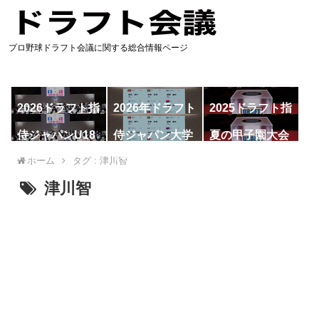
プロ野球ドラフト会議に関する総合情報ページ
2026ドラフト指
2026年ドラフト
2025ドラフト指
名予想
候補
名一覧
侍ジャパンU18
侍ジャパン大学
夏の甲子園大会
代表
代表
ホーム
タグ : 津川智
津川智