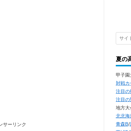
夏の
甲子園
対戦カ
注目の
注目の
地方大
北北海
青森B
/
ンサーリンク