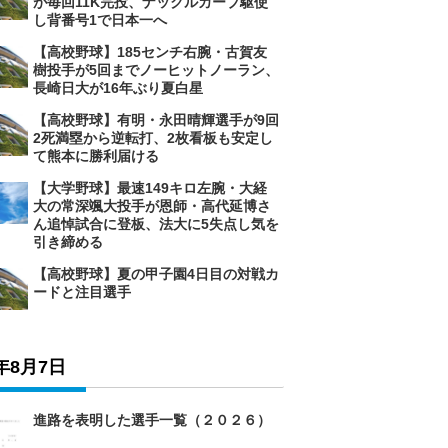
が毎回11K完投、ナックルカーブ駆使
し背番号1で日本一へ
【高校野球】185センチ右腕・古賀友
樹投手が5回までノーヒットノーラン、
長崎日大が16年ぶり夏白星
【高校野球】有明・永田晴輝選手が9回
2死満塁から逆転打、2枚看板も安定し
て熊本に勝利届ける
【大学野球】最速149キロ左腕・大経
大の常深颯大投手が恩師・高代延博さ
ん追悼試合に登板、法大に5失点し気を
引き締める
【高校野球】夏の甲子園4日目の対戦カ
ードと注目選手
6年8月7日
進路を表明した選手一覧（２０２６）