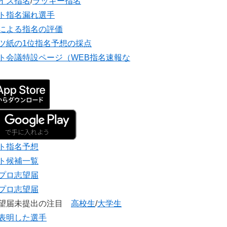
イズ指名
/
ラッキー指名
ト指名漏れ選手
による指名の評価
ツ紙の1位指名予想の採点
ト会議特設ページ（WEB指名速報な
ト指名予想
ト候補一覧
プロ志望届
プロ志望届
志望届未提出の注目
高校生
/
大学生
表明した選手