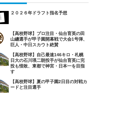
２０２６年ドラフト指名予想
【高校野球】プロ注目・仙台育英の田
山纏選手が甲子園開幕戦で大会1号弾、
巨人・中日スカウト絶賛
【高校野球】自己最速146キロ・札幌
日大の石川瑛二朗投手が仙台育英に完
投も惜敗、東都で神宮・日本一を目指
す
【高校野球】夏の甲子園2日目の対戦カ
ードと注目選手