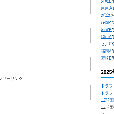
茨城B
/
東東京
新潟C
/
静岡A
/
滋賀B
/
岡山A
/
香川C
/
福岡A
/
宮崎B
/
202
ンサーリンク
ドラフ
ドラフ
12球
12球