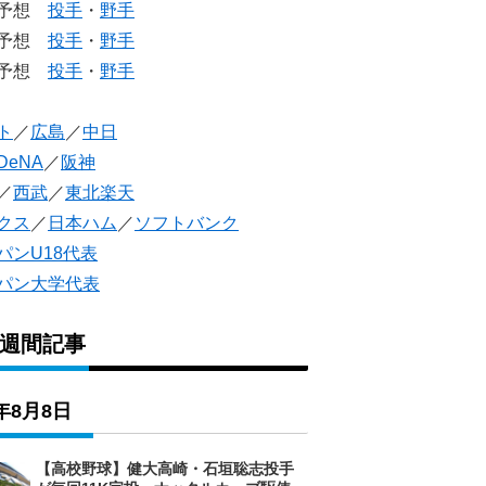
生予想
投手
・
野手
生予想
投手
・
野手
人予想
投手
・
野手
ト
／
広島
／
中日
DeNA
／
阪神
／
西武
／
東北楽天
クス
／
日本ハム
／
ソフトバンク
パンU18代表
パン大学代表
1週間記事
6年8月8日
【高校野球】健大高崎・石垣聡志投手