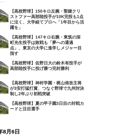
【高校野球】150キロ左腕・聖隷クリ
ストファー高部陸投手が10K完投も1点
に泣く、大学経てプロへ「1年目から活
躍を」
【高校野球】147キロ右腕・東筑の深
町光生投手は敗戦も「夢への通過
点」、東京の大学に進学しメジャー目
指す
【高校野球】佐野日大の鈴木有投手が
高部陸投手に投げ勝つ完封勝利
【高校野球】神村学園・梶山侑孜主将
が3安打猛打賞、つなぐ野球で九州対決
制し2年ぶり初戦突破
【高校野球】夏の甲子園3日目の対戦カ
ードと注目選手
6年8月6日