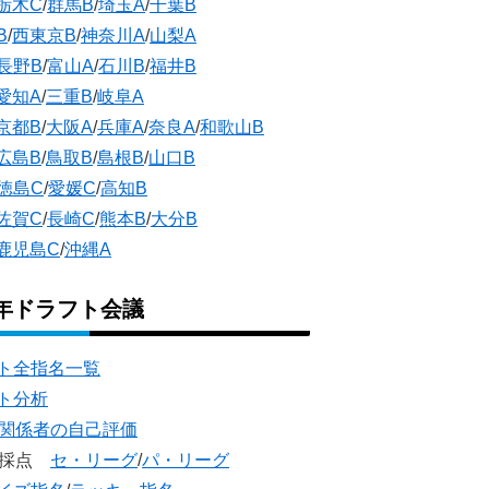
栃木C
/
群馬B
/
埼玉A
/
千葉B
B
/
西東京B
/
神奈川A
/
山梨A
長野B
/
富山A
/
石川B
/
福井B
愛知A
/
三重B
/
岐阜A
京都B
/
大阪A
/
兵庫A
/
奈良A
/
和歌山B
広島B
/
鳥取B
/
島根B
/
山口B
徳島C
/
愛媛C
/
高知B
佐賀C
/
長崎C
/
熊本B
/
大分B
鹿児島C
/
沖縄A
5年ドラフト会議
ト全指名一覧
ト分析
団関係者の自己評価
団採点
セ・リーグ
/
パ・リーグ