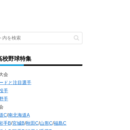
高校野球特集
大会
ードと注目選手
投手
野手
会
道C
/
南北海道A
岩手B
/
宮城B
/
秋田C
/
山形C
/
福島C