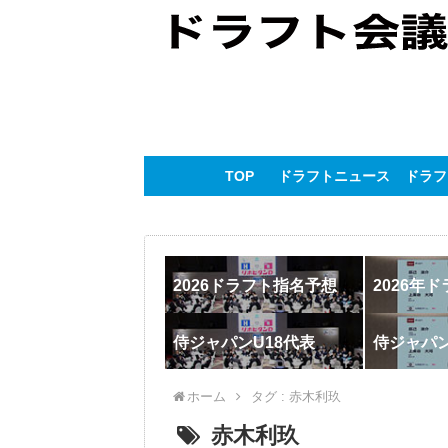
TOP
ドラフトニュース
ドラフ
2026ドラフト指名予想
2026年
侍ジャパンU18代表
侍ジャパ
ホーム
タグ : 赤木利玖
赤木利玖