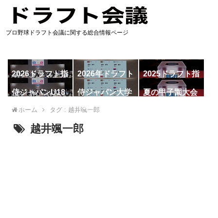
プロ野球ドラフト会議に関する総合情報ページ
2026ドラフト指
2026年ドラフト
2025ドラフト指
名予想
候補
名一覧
侍ジャパンU18
侍ジャパン大学
夏の甲子園大会
代表
代表
ホーム
タグ : 越井颯一郎
越井颯一郎