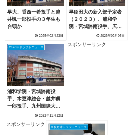
早大、香西一希投手と越
早稲田大の新入部予定者
井颯一郎投手の３年生も
（２０２３）、浦和学
台頭か
院・宮城誇南投手、広
陵・森山陽一朗投手など
2025年02月23日
2023年02月05日
１１人
スポンサーリンク
2026年ドラフトニュース
浦和学院・宮城誇南投
手、木更津総合・越井颯
一郎投手、九州国際大
付・香西一希投手などが
2022年11月12日
早稲田大に合格
スポンサーリンク
高校野球ドラフトニュース