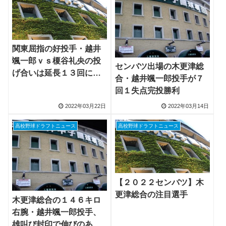
関東屈指の好投手・越井
颯一郎ｖｓ榎谷礼央の投
センバツ出場の木更津総
げ合いは延長１３回に決
合・越井颯一郎投手が７
着
回１失点完投勝利
2022年03月22日
2022年03月14日
高校野球ドラフトニュース
高校野球ドラフトニュース
【２０２２センバツ】木
更津総合の注目選手
木更津総合の１４６キロ
右腕・越井颯一郎投手、
雄叫び封印で伸びのある