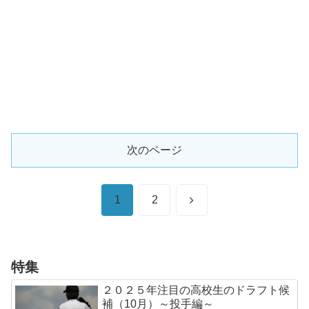
次のページ
次
1
2
へ
特集
２０２５年注目の高校生のドラフト候
補（10月）～投手編～