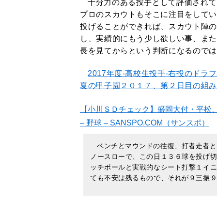
十分力のある投手として評価されて
プロのスカウトもそこに注目をしてい
投げることができれば、スカウト陣の
し、実績的にもう少し欲しい事、また
長を見てからという判断になるのでは
2017年度-高校生投手-右投のドラ
夏の甲子園２０１７、第２日目の組み
【小川ＳＤチェック】盛岡大付・平松
– 野球 – SANSPO.COM（サンスポ）
2
ベンチとマウンドの往復、打者走者と
ノースローで、この日１３６球を投げ
ッチボールと実戦的なシート打撃１イ
ても不安は残るもので、それが９三振