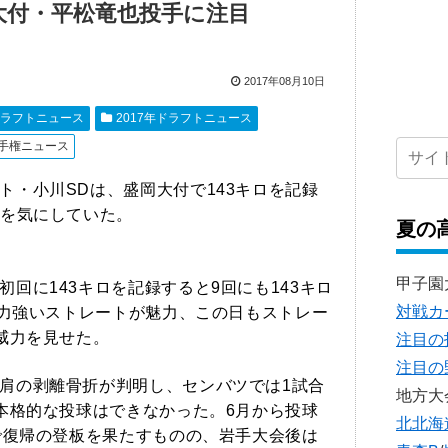
大付・平松竜也投手に注目
2017年08月10日
ラフトニュース
2017年ドラフトニュース
選手権ニュース
ト・小川SDは、盛岡大付で143キロを記録
を気にしていた。
夏の
甲子園
初回に143キロを記録すると9回にも143キロ
対戦カ
で力強いストレートが魅力、この日もストレー
威力を見せた。
注目の
注目の
肩の剥離骨折が判明し、センバツでは1試合
地方大
本格的な投球はできなかった。6月から投球
北北海
で復帰の登板を果たすものの、岩手大会後は