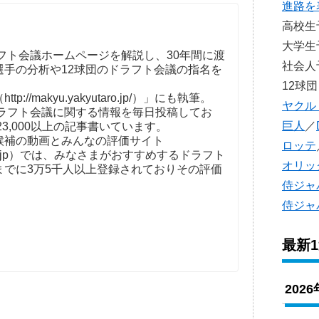
進路を
高校
大学
フト会議ホームページを解説し、30年間に渡
社会
選手の分析や12球団のドラフト会議の指名を
。
12球団
//makyu.yakyutaro.jp/）」にも執筆。
ヤクル
ドラフト会議に関する情報を毎日投稿してお
巨人
／
23,000以上の記事書いています。
補の動画とみんなの評価サイト
ロッテ
t-kaigi.jp）では、みなさまがおすすめするドラフト
オリッ
までに3万5千人以上登録されておりその評価
侍ジャ
侍ジャ
最新
202