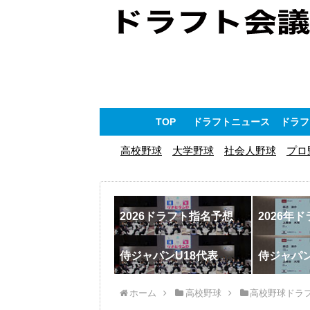
TOP
ドラフトニュース
ドラフ
高校野球
大学野球
社会人野球
プロ
2026ドラフト指名予想
2026年
侍ジャパンU18代表
侍ジャパ
ホーム
高校野球
高校野球ドラ