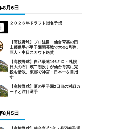
6年8月6日
２０２６年ドラフト指名予想
【高校野球】プロ注目・仙台育英の田
山纏選手が甲子園開幕戦で大会1号弾、
巨人・中日スカウト絶賛
【高校野球】自己最速146キロ・札幌
日大の石川瑛二朗投手が仙台育英に完
投も惜敗、東都で神宮・日本一を目指
す
【高校野球】夏の甲子園2日目の対戦カ
ードと注目選手
6年8月5日
【高校野球】仙台育英1年・丹羽裕聖選