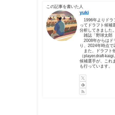
この記事を書いた人
yuki
1996年よりドラ
ってドラフト候補
分析してきました
雑誌「野球太郎（http:
2008年からは
り、2024年時点で
また、ドラフト候
（player.draf
候補選手が、これ
も行っています。