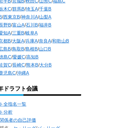
岩手B
/
宮城B
/
秋田C
/
山形C
/
福島C
栃木C
/
群馬B
/
埼玉A
/
千葉B
B
/
西東京B
/
神奈川A
/
山梨A
長野B
/
富山A
/
石川B
/
福井B
愛知A
/
三重B
/
岐阜A
京都B
/
大阪A
/
兵庫A
/
奈良A
/
和歌山B
広島B
/
鳥取B
/
島根B
/
山口B
徳島C
/
愛媛C
/
高知B
佐賀C
/
長崎C
/
熊本B
/
大分B
鹿児島C
/
沖縄A
5年ドラフト会議
ト全指名一覧
ト分析
団関係者の自己評価