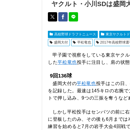
ヤクルト・小川SDは盛岡
高校野球ドラフトニュース
東京ヤクルトド
盛岡大付
平松竜也
2017年高校野球
甲子園で視察をしている東京ヤクル
した
平松竜也
投手に注目し、肩の状態
9回136球
盛岡大付の
平松竜也
投手はこの日、
を記録した。最速は145キロの右腕
トで押し込み、9つの三振を奪うなど
しかし平松投手はセンバツの前に右
に登板したのみ、その後も6月までは
練習を始めると7月の岩手大会4回戦