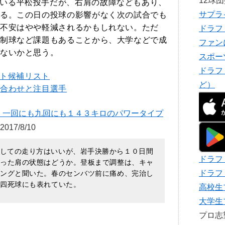
12球
いる平松投手だが、右肩の故障などもあり、
サプラ
る。この日の投球の影響がなく次の試合でも
不安はやや軽減されるかもしれない。ただ
ドラフ
制球など課題もあることから、大学などで成
ファン
ないかと思う。
スポー
ドラフ
フト候補リスト
ど）
合わせと注目選手
、一回にも九回にも１４３キロのパワータイプ
017/8/10
しての走り方はいいが、岩手決勝から１０日間
ドラフ
切った肩の状態はどうか。登板まで調整は、キャ
ドラフ
ニングと聞いた。春のセンバツ前に痛め、完治し
９四死球にも表れていた。
高校生
大学生
プロ