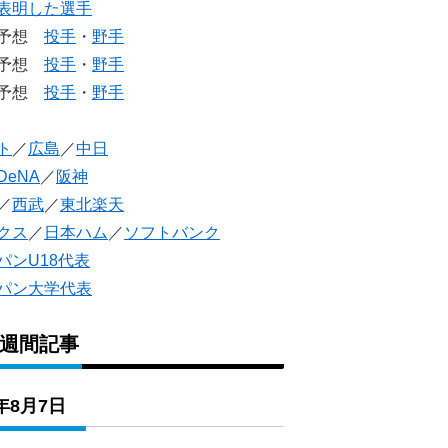
表明した選手
生予想
投手
・
野手
生予想
投手
・
野手
人予想
投手
・
野手
ト
／
広島
／
中日
DeNA
／
阪神
／
西武
／
東北楽天
クス
／
日本ハム
／
ソフトバンク
パンU18代表
パン大学代表
1週間記事
6年8月7日