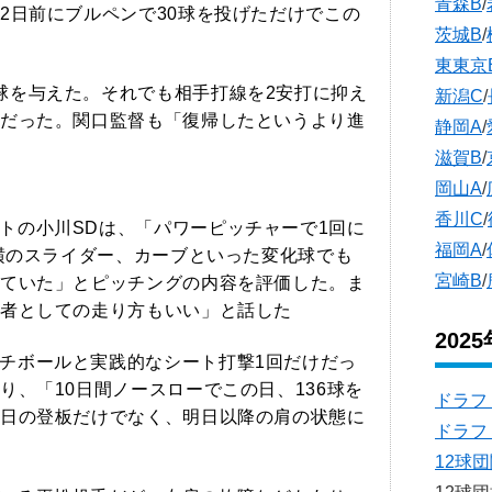
青森B
/
2日前にブルペンで30球を投げただけでこの
茨城B
/
東東京
球を与えた。それでも相手打線を2安打に抑え
新潟C
/
だった。関口監督も「復帰したというより進
静岡A
/
滋賀B
/
岡山A
/
香川C
/
トの小川SDは、「パワーピッチャーで1回に
福岡A
/
縦横のスライダー、カーブといった変化球でも
宮崎B
/
ていた」とピッチングの内容を評価した。ま
者としての走り方もいい」と話した
202
チボールと実践的なシート打撃1回だけだっ
り、「10日間ノースローでこの日、136球を
ドラフ
日の登板だけでなく、明日以降の肩の状態に
ドラフ
12球