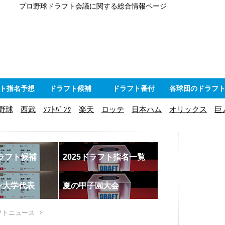
プロ野球ドラフト会議に関する総合情報ページ
ト指名予想
ドラフト候補
ドラフト番付
各球団のドラフ
野球
西武
ｿﾌﾄﾊﾞﾝｸ
楽天
ロッテ
日本ハム
オリックス
巨
ドラフト候補
2025ドラフト指名一覧
ン大学代表
夏の甲子園大会
フトニュース