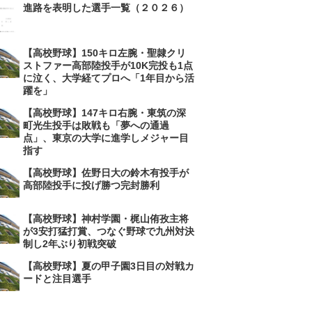
進路を表明した選手一覧（２０２６）
【高校野球】150キロ左腕・聖隷クリ
ストファー高部陸投手が10K完投も1点
に泣く、大学経てプロへ「1年目から活
躍を」
【高校野球】147キロ右腕・東筑の深
町光生投手は敗戦も「夢への通過
点」、東京の大学に進学しメジャー目
指す
【高校野球】佐野日大の鈴木有投手が
高部陸投手に投げ勝つ完封勝利
【高校野球】神村学園・梶山侑孜主将
が3安打猛打賞、つなぐ野球で九州対決
制し2年ぶり初戦突破
【高校野球】夏の甲子園3日目の対戦カ
ードと注目選手