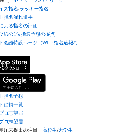
団採点
セ・リーグ
/
パ・リーグ
イズ指名
/
ラッキー指名
ト指名漏れ選手
による指名の評価
ツ紙の1位指名予想の採点
ト会議特設ページ（WEB指名速報な
ト指名予想
ト候補一覧
プロ志望届
プロ志望届
志望届未提出の注目
高校生
/
大学生