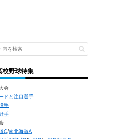
高校野球特集
大会
ードと注目選手
投手
野手
会
道C
/
南北海道A