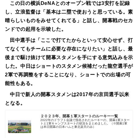
この日の横浜DeNAとのオープン戦では3安打を記録
し、立浪監督は「基本は二塁で使おうと思っている。素
晴らしいものをみせてくれてる」と話し、開幕戦のセカ
ンドでの起用を示唆した。
田中選手は「ここで打てたからといって安心せず、打
てなくてもチームに必要な存在になりたい」と話し、最
後まで駆け抜けて開幕スタメンを手にする意気込みを示
した。中日はショートのスタメン候補だった龍空選手が
2軍で再調整をすることになり、ショートでの出場の可
能性もある。
中日で新人の開幕スタメンは2017年の京田選手以来
となる。
２０２３年、開幕１軍スタートのルーキー一覧
2022年のドラフト会議で指名されたルーキーの、開幕1軍スター
トと1軍キャンプスタートの状況をまとめました。（※開幕1軍
は本日開幕の日本ハムと東北楽天のみ）