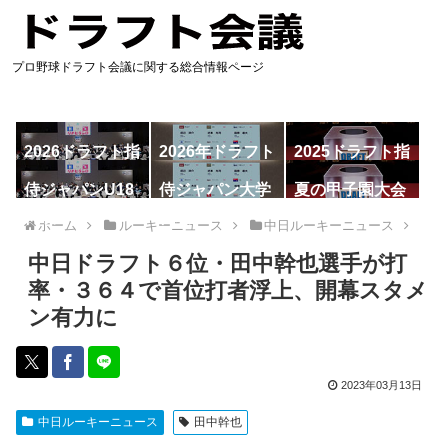
プロ野球ドラフト会議に関する総合情報ページ
2026ドラフト指
2026年ドラフト
2025ドラフト指
名予想
候補
名一覧
侍ジャパンU18
侍ジャパン大学
夏の甲子園大会
代表
代表
ホーム
ルーキーニュース
中日ルーキーニュース
中日ドラフト６位・田中幹也選手が打
率・３６４で首位打者浮上、開幕スタメ
ン有力に
2023年03月13日
中日ルーキーニュース
田中幹也