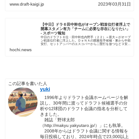
www.draft-kaigi.jp
2023年03月31日
【中日】ドラ６田中幹也がオープン戦首位打者浮上で
開幕スタメン有力「チームに必要な存在になりたい」
- スポーツ報知
中日のドラフト６位・田中幹也内野手（２２）＝亜大＝がオープ
ン戦首位打者に浮上した。ＤｅＮＡの開幕投手候補・東から中前
安打、セットアッパーのエスコバーから二塁打を放つなど３安
打。打率３割６分４厘とした
hochi.news
この記事を書いた人
yuki
1996年よりドラフト会議ホームページを解
説し、30年間に渡ってドラフト候補選手の分
析や12球団のドラフト会議の指名を分析して
きました。
雑誌「野球太郎
（http://makyu.yakyutaro.jp/）」にも執筆。
2008年からはドラフト会議に関する情報を
毎日投稿しており、2024年時点で23,000以上