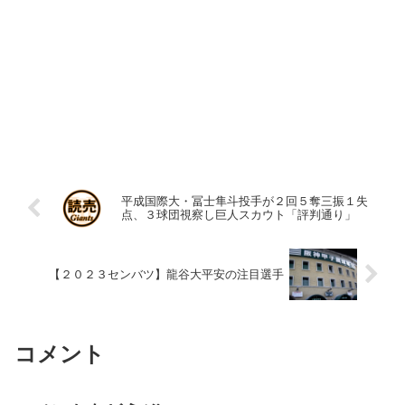
平成国際大・冨士隼斗投手が２回５奪三振１失
点、３球団視察し巨人スカウト「評判通り」
【２０２３センバツ】龍谷大平安の注目選手
コメント