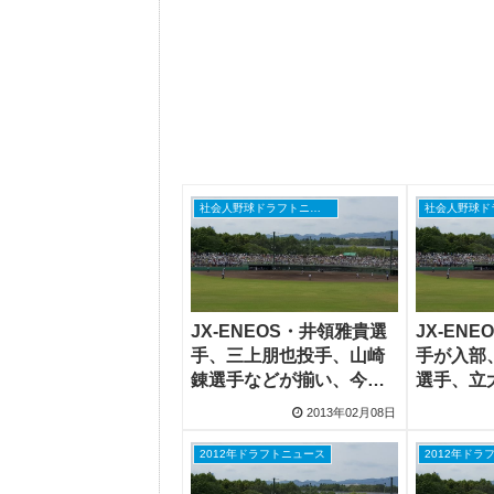
社会人野球ドラフトニュース
JX-ENEOS・井領雅貴選
JX-EN
手、三上朋也投手、山崎
手が入部
錬選手などが揃い、今年
選手、立
も注目
手、鹿児
2013年02月08日
投手など
2012年ドラフトニュース
2012年ドラ