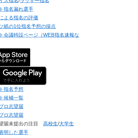
イズ指名
/
ラッキー指名
ト指名漏れ選手
による指名の評価
ツ紙の1位指名予想の採点
ト会議特設ページ（WEB指名速報な
ト指名予想
ト候補一覧
プロ志望届
プロ志望届
志望届未提出の注目
高校生
/
大学生
表明した選手