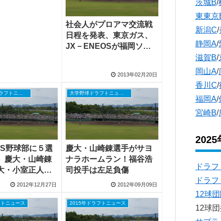
茨城B
/
東東京
社会人がプロアマ交流戦
新潟C
/
日程を発表、東京ガス、
静岡A
/
JX－ENEOSが福岡ソフ
トバンクと、日本通運が
滋賀B
/
オリックスと
岡山A
/
2013年02月20日
香川C
/
社会人野球ドラフトニュース
大学野球ドラフトニュース
福岡A
/
宮崎B
/
202
EOS野球部に５選
慶大・山崎錬選手がサヨ
、慶大・山崎錬
ナラホームラン！福谷浩
ドラフ
大・小室正人投
司投手は左足負傷
ドラフ
島工・江口昌太
2012年12月27日
2012年09月09日
12球
フトニュース
2015年ドラフトニュース
12球