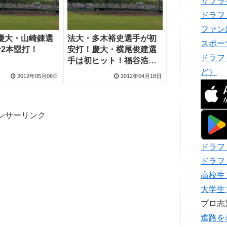
サプラ
ドラフ
ファン
慶大・山崎錬選
法大・多木裕史選手が初
スポー
合2本塁打！
安打！慶大・横尾俊建選
ドラフ
手は初ヒット！福谷浩司
ど）
投手は2回無失点
2012年05月06日
2012年04月18日
ンサーリンク
ドラフ
ドラフ
高校生
大学生
プロ
進路を