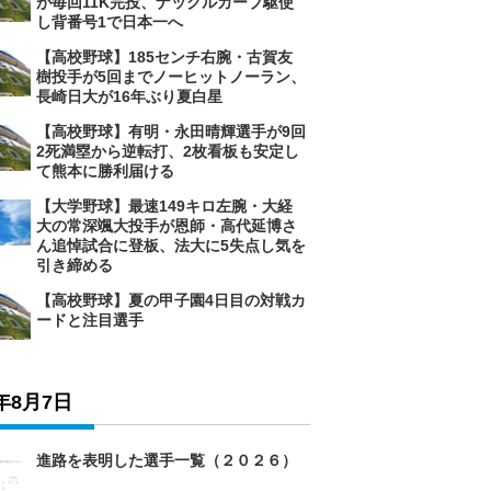
が毎回11K完投、ナックルカーブ駆使
し背番号1で日本一へ
【高校野球】185センチ右腕・古賀友
樹投手が5回までノーヒットノーラン、
長崎日大が16年ぶり夏白星
【高校野球】有明・永田晴輝選手が9回
2死満塁から逆転打、2枚看板も安定し
て熊本に勝利届ける
【大学野球】最速149キロ左腕・大経
大の常深颯大投手が恩師・高代延博さ
ん追悼試合に登板、法大に5失点し気を
引き締める
【高校野球】夏の甲子園4日目の対戦カ
ードと注目選手
6年8月7日
進路を表明した選手一覧（２０２６）