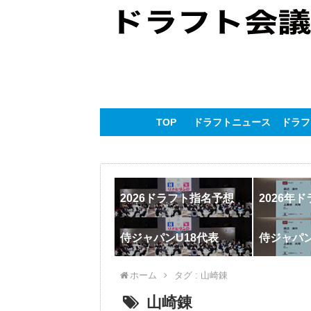
TOP
ドラフトニュース
ドラフ
2026ドラフト指名予想
2026年
侍ジャパンU18代表
侍ジャパ
ホーム
タグ : 山崎錬
山崎錬