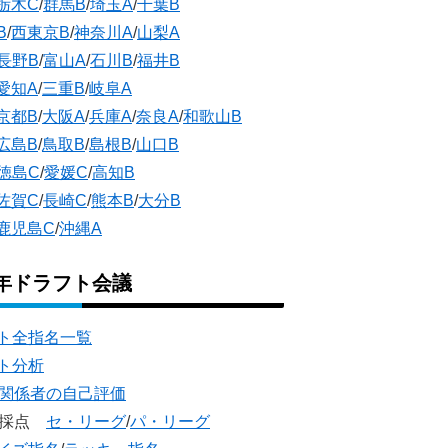
栃木C
/
群馬B
/
埼玉A
/
千葉B
B
/
西東京B
/
神奈川A
/
山梨A
長野B
/
富山A
/
石川B
/
福井B
愛知A
/
三重B
/
岐阜A
京都B
/
大阪A
/
兵庫A
/
奈良A
/
和歌山B
広島B
/
鳥取B
/
島根B
/
山口B
徳島C
/
愛媛C
/
高知B
佐賀C
/
長崎C
/
熊本B
/
大分B
鹿児島C
/
沖縄A
5年ドラフト会議
ト全指名一覧
ト分析
団関係者の自己評価
団採点
セ・リーグ
/
パ・リーグ