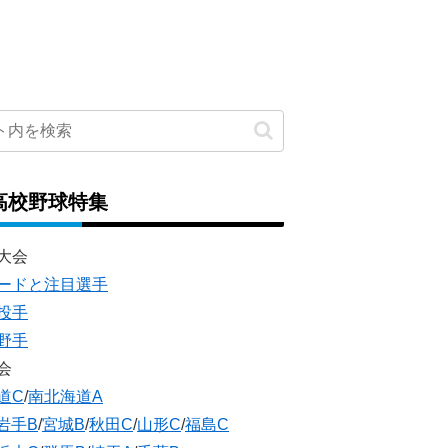
高校野球特集
大会
ードと注目選手
投手
野手
会
道C
/
南北海道A
岩手B
/
宮城B
/
秋田C
/
山形C
/
福島C