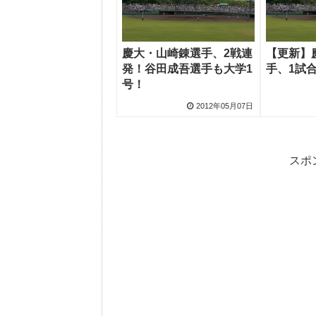
慶大・山崎錬選手、2戦連
【更新】
発！谷田成吾選手も大学1
手、1試
号！
2012年05月07日
スポ