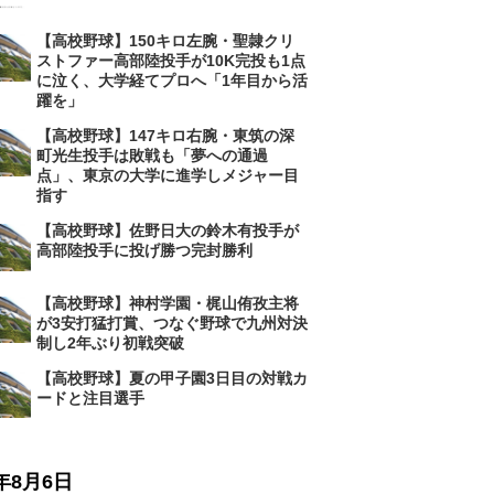
【高校野球】150キロ左腕・聖隷クリ
ストファー高部陸投手が10K完投も1点
に泣く、大学経てプロへ「1年目から活
躍を」
【高校野球】147キロ右腕・東筑の深
町光生投手は敗戦も「夢への通過
点」、東京の大学に進学しメジャー目
指す
【高校野球】佐野日大の鈴木有投手が
高部陸投手に投げ勝つ完封勝利
【高校野球】神村学園・梶山侑孜主将
が3安打猛打賞、つなぐ野球で九州対決
制し2年ぶり初戦突破
【高校野球】夏の甲子園3日目の対戦カ
ードと注目選手
6年8月6日