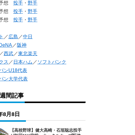
生予想
投手
・
野手
生予想
投手
・
野手
人予想
投手
・
野手
ト
／
広島
／
中日
DeNA
／
阪神
／
西武
／
東北楽天
クス
／
日本ハム
／
ソフトバンク
パンU18代表
パン大学代表
1週間記事
6年8月8日
【高校野球】健大高崎・石垣聡志投手