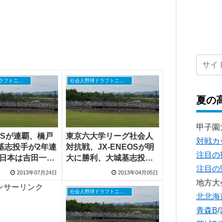
社会人野球ドラフトニュース
社会人野球ドラフトニュース
夏の
甲子園
EOSが連覇、橋戸
東京六大学リーグ社会人
対戦カ
基志投手が2年連
対抗戦、JX-ENEOSが明
注目の
東日本は吉田一将
大に勝利、大城基志投
注目の
に打球受け降板
手、三上朋也投手など登
2013年07月24日
2013年04月05日
板
地方大
ンサーリンク
社会人野球ドラフトニュース
北北海
青森B
/