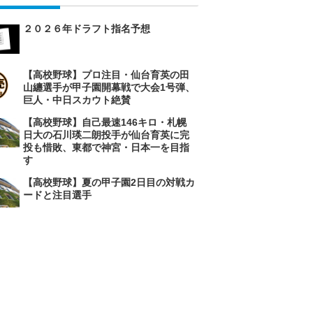
２０２６年ドラフト指名予想
【高校野球】プロ注目・仙台育英の田
山纏選手が甲子園開幕戦で大会1号弾、
巨人・中日スカウト絶賛
【高校野球】自己最速146キロ・札幌
日大の石川瑛二朗投手が仙台育英に完
投も惜敗、東都で神宮・日本一を目指
す
【高校野球】夏の甲子園2日目の対戦カ
ードと注目選手