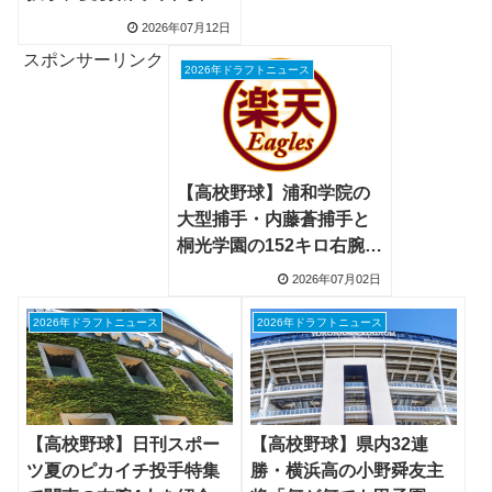
無失点6奪三振、オリック
2026年07月12日
スも視察
スポンサーリンク
2026年ドラフトニュース
【高校野球】浦和学院の
大型捕手・内藤蒼捕手と
桐光学園の152キロ右腕・
林晃成投手の対決に、日
2026年07月02日
米32人のスカウトが視察
2026年ドラフトニュース
2026年ドラフトニュース
【高校野球】県内32連
【高校野球】日刊スポー
勝・横浜高の小野舜友主
ツ夏のピカイチ投手特集