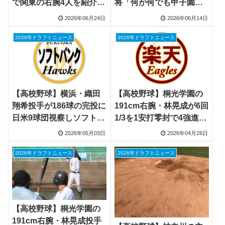
将「何が何でも甲子園に
で関東の右腕4人を紹介、
戻りたい」、夏の神奈川
日髙創太投手・諸岡杜和
2026年06月24日
2026年06月14日
大会で4回戦で東海大相模
投手・林晃成投手・新居
と激突か
蒼虎投手
2026年ドラフトニュース
2026年ドラフトニュース
【高校野球】横浜・織田
【高校野球】桐光学園の
翔希投手が186球の完投に
191cm右腕・林晃成が6回
日米9球団視察しソフトバ
1/3を1安打零封で4強進
ンクが評価、桐光学園の
出、楽天・DeNAが視察
2026年05月03日
2026年04月26日
林晃成投手は夏へリベン
ジ
2026年ドラフトニュース
2026年ドラフトニュース
【高校野球】桐光学園の
191cm右腕・林晃成投手