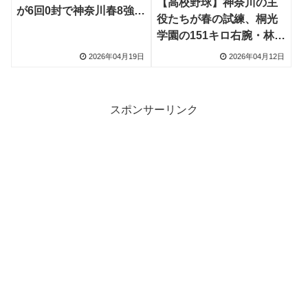
【高校野球】神奈川の主
が6回0封で神奈川春8強、
役たちが春の試練、桐光
乱調を1週間で修正し151
学園の151キロ右腕・林晃
キロ力投でプロ入りアピ
成投手と法政二の4番・榑
2026年04月19日
2026年04月12日
ール
松正悟選手は再起誓う
スポンサーリンク