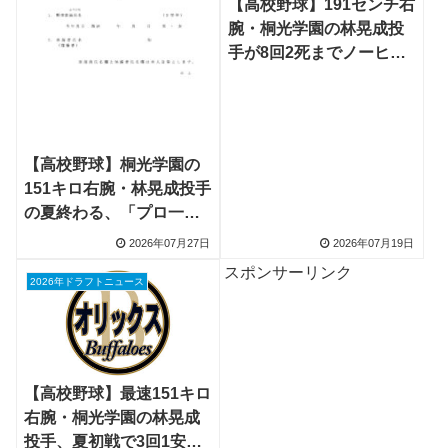
【高校野球】191センチ右
腕・桐光学園の林晃成投
手が8回2死までノーヒッ
ト快投、西武・楽天など6
球団視察し巨人が評価
【高校野球】桐光学園の
151キロ右腕・林晃成投手
の夏終わる、「プロ一本
で変わらない」プロ志望
2026年07月27日
2026年07月19日
届提出へ
スポンサーリンク
2026年ドラフトニュース
【高校野球】最速151キロ
右腕・桐光学園の林晃成
投手、夏初戦で3回1安打