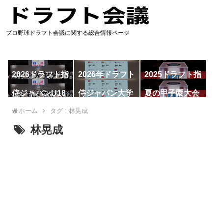
プロ野球ドラフト会議に関する総合情報ページ
2026ドラフト指
2026年ドラフト
2025ドラフト指
名予想
候補
名一覧
侍ジャパンU18
侍ジャパン大学
夏の甲子園大会
代表
代表
ホーム
タグ : 林晃成
林晃成