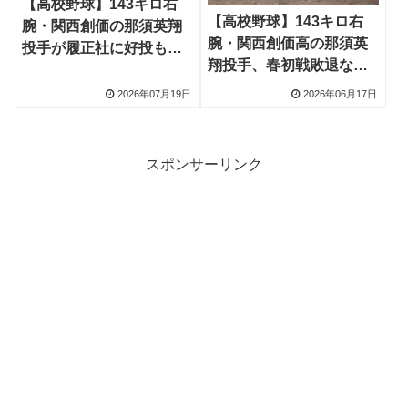
【高校野球】143キロ右
【高校野球】143キロ右
腕・関西創価の那須英翔
腕・関西創価高の那須英
投手が履正社に好投もサ
翔投手、春初戦敗退なが
ヨナラ負け、NPB6球団
ら10球団が視察
視察しプロ志望表明
2026年07月19日
2026年06月17日
スポンサーリンク