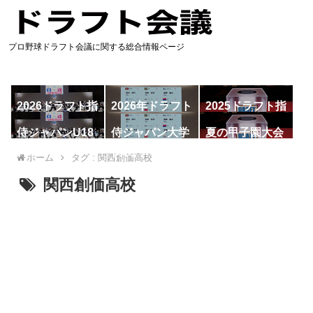
プロ野球ドラフト会議に関する総合情報ページ
2026ドラフト指
2026年ドラフト
2025ドラフト指
名予想
候補
名一覧
侍ジャパンU18
侍ジャパン大学
夏の甲子園大会
代表
代表
ホーム
タグ : 関西創価高校
関西創価高校