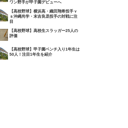
ワン野手が甲子園デビューへ
【高校野球】横浜高・織田翔希投手ｖ
ｓ沖縄尚学・末吉良丞投手の対戦に注
目
【高校野球】高校生スラッガー25人の
評価
【高校野球】甲子園ベンチ入り1年生は
50人！注目1年生を紹介