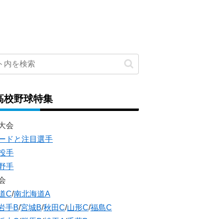
高校野球特集
大会
ードと注目選手
投手
野手
会
道C
/
南北海道A
岩手B
/
宮城B
/
秋田C
/
山形C
/
福島C