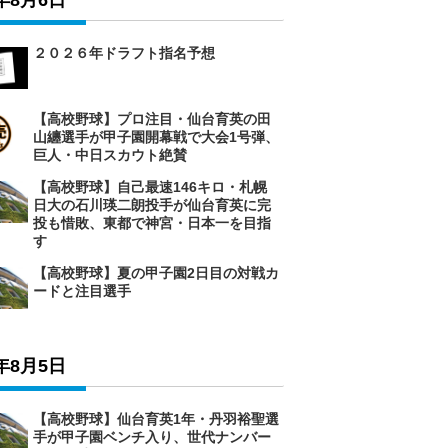
6年8月6日
２０２６年ドラフト指名予想
【高校野球】プロ注目・仙台育英の田
山纏選手が甲子園開幕戦で大会1号弾、
巨人・中日スカウト絶賛
【高校野球】自己最速146キロ・札幌
日大の石川瑛二朗投手が仙台育英に完
投も惜敗、東都で神宮・日本一を目指
す
【高校野球】夏の甲子園2日目の対戦カ
ードと注目選手
6年8月5日
【高校野球】仙台育英1年・丹羽裕聖選
手が甲子園ベンチ入り、世代ナンバー