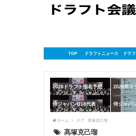
TOP
ドラフトニュース
ドラフ
2026ドラフト指名予想
2026年
侍ジャパンU18代表
侍ジャパ
ホーム
タグ : 髙塚克己瑠
髙塚克己瑠