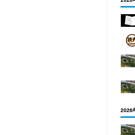
202
202