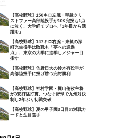
【高校野球】150キロ左腕・聖隷クリ
ストファー高部陸投手が10K完投も1点
に泣く、大学経てプロへ「1年目から活
躍を」
【高校野球】147キロ右腕・東筑の深
町光生投手は敗戦も「夢への通過
点」、東京の大学に進学しメジャー目
指す
【高校野球】佐野日大の鈴木有投手が
高部陸投手に投げ勝つ完封勝利
【高校野球】神村学園・梶山侑孜主将
が3安打猛打賞、つなぐ野球で九州対決
制し2年ぶり初戦突破
【高校野球】夏の甲子園3日目の対戦カ
ードと注目選手