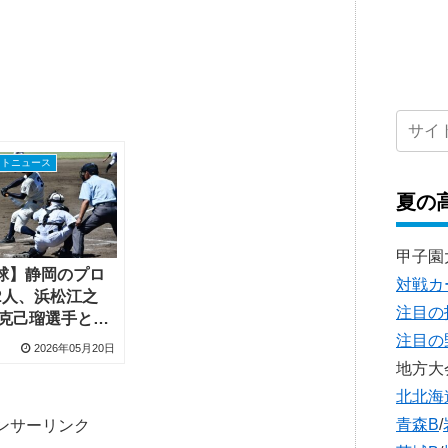
フトニュース
夏の
甲子園
球】静岡のプロ
対戦カ
2人、浜松江之
注目の
塚克己瑠選手と沼
注目の
藤幸樹選手に注
2026年05月20日
地方大
北北海
青森B
/
ンサーリンク