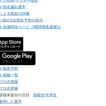
イズ指名
/
ラッキー指名
ト指名漏れ選手
による指名の評価
ツ紙の1位指名予想の採点
ト会議特設ページ（WEB指名速報な
ト指名予想
ト候補一覧
プロ志望届
プロ志望届
志望届未提出の注目
高校生
/
大学生
表明した選手