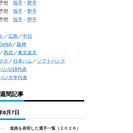
生予想
投手
・
野手
生予想
投手
・
野手
人予想
投手
・
野手
ト
／
広島
／
中日
DeNA
／
阪神
／
西武
／
東北楽天
クス
／
日本ハム
／
ソフトバンク
パンU18代表
パン大学代表
1週間記事
6年8月7日
進路を表明した選手一覧（２０２６）