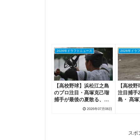
2026年ドラフトニュース
2026年ドラ
【高校野球】浜松江之島
【高校野
のプロ注目・髙塚克己瑠
注目捕手
捕手が最後の夏散る、山
島・ 髙
梨学院から転校の3年が大
津商・後
2026年07月06日
学進学へ
目
スポ