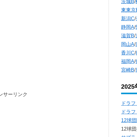
茨城B
/
東東京
新潟C
/
静岡A
/
滋賀B
/
岡山A
/
香川C
/
福岡A
/
宮崎B
/
202
ンサーリンク
ドラフ
ドラフ
12球
12球