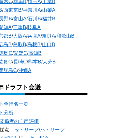
栃木C
/
群馬B
/
埼玉A
/
千葉B
B
/
西東京B
/
神奈川A
/
山梨A
長野B
/
富山A
/
石川B
/
福井B
愛知A
/
三重B
/
岐阜A
京都B
/
大阪A
/
兵庫A
/
奈良A
/
和歌山B
広島B
/
鳥取B
/
島根B
/
山口B
徳島C
/
愛媛C
/
高知B
佐賀C
/
長崎C
/
熊本B
/
大分B
鹿児島C
/
沖縄A
5年ドラフト会議
ト全指名一覧
ト分析
団関係者の自己評価
団採点
セ・リーグ
/
パ・リーグ