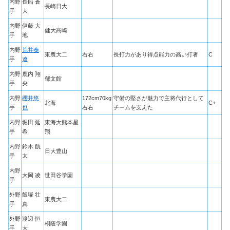
内野
長船 蒼
長崎日大
手
大
内野
伊藤 大
健大高崎
手
地
内野
荒井奏
東農大二
右右
長打力があり得点能力の高い打者
C
手
遼
内野
鹿内 翔
郁文館
手
央
内野
櫻井悠
172cm70kg
守備の堅さが魅力で主将代行として
北海
C+
手
也
右右
チームを支えた
内野
堀田 延
東海大熊本星
手
希
翔
内野
鈴木 航
日大豊山
手
太
内野
大岡 凌
世田谷学園
手
外野
飯塚 壮
東農大二
手
真
外野
渡辺 恒
桐蔭学園
手
大