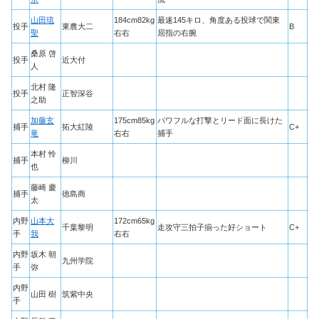
山田琉
184cm82kg
最速145キロ、角度ある投球で関東
投手
東農大二
B
聖
右右
屈指の右腕
桑原 啓
投手
近大付
人
北村 隆
投手
正智深谷
之助
加藤玄
175cm85kg
パワフルな打撃とリード面に長けた
捕手
拓大紅陵
C+
竜
右右
捕手
本村 怜
捕手
柳川
也
藤崎 慶
捕手
徳島商
太
内野
山本大
172cm65kg
千葉黎明
走攻守三拍子揃った好ショート
C+
手
我
右右
内野
坂木 朝
九州学院
手
弥
内野
山田 樹
筑紫中央
手