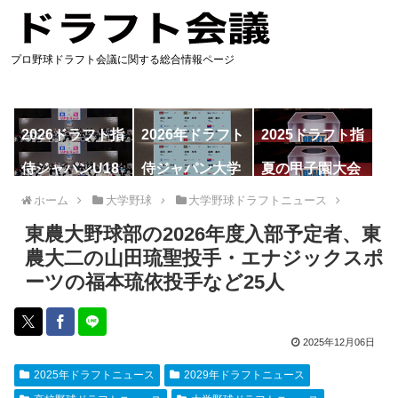
プロ野球ドラフト会議に関する総合情報ページ
2026ドラフト指
2026年ドラフト
2025ドラフト指
名予想
候補
名一覧
侍ジャパンU18
侍ジャパン大学
夏の甲子園大会
代表
代表
ホーム
大学野球
大学野球ドラフトニュース
東農大野球部の2026年度入部予定者、東
農大二の山田琉聖投手・エナジックスポ
ーツの福本琉依投手など25人
2025年12月06日
2025年ドラフトニュース
2029年ドラフトニュース