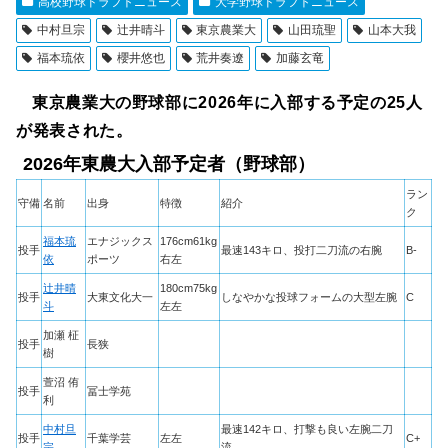
高校野球ドラフトニュース
大学野球ドラフトニュース
中村旦宗
辻井晴斗
東京農業大
山田琉聖
山本大我
福本琉依
櫻井悠也
荒井奏遼
加藤玄竜
東京農業大の野球部に2026年に入部する予定の25人
が発表された。
2026年東農大入部予定者（野球部）
ラン
守備
名前
出身
特徴
紹介
ク
福本琉
エナジックス
176cm61kg
投手
最速143キロ、投打二刀流の右腕
B-
依
ポーツ
右左
辻井晴
180cm75kg
投手
大東文化大一
しなやかな投球フォームの大型左腕
C
斗
左左
加瀬 柾
投手
長狭
樹
萱沼 侑
投手
冨士学苑
利
中村旦
最速142キロ、打撃も良い左腕二刀
投手
千葉学芸
左左
C+
宗
流