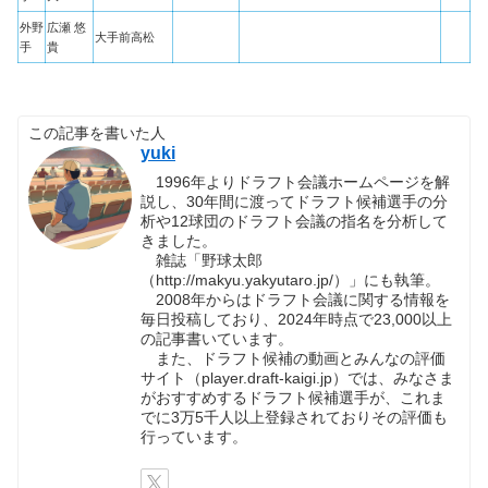
外野
広瀬 悠
大手前高松
手
貴
この記事を書いた人
yuki
1996年よりドラフト会議ホームページを解
説し、30年間に渡ってドラフト候補選手の分
析や12球団のドラフト会議の指名を分析して
きました。
雑誌「野球太郎
（http://makyu.yakyutaro.jp/）」にも執筆。
2008年からはドラフト会議に関する情報を
毎日投稿しており、2024年時点で23,000以上
の記事書いています。
また、ドラフト候補の動画とみんなの評価
サイト（player.draft-kaigi.jp）では、みなさま
がおすすめするドラフト候補選手が、これま
でに3万5千人以上登録されておりその評価も
行っています。