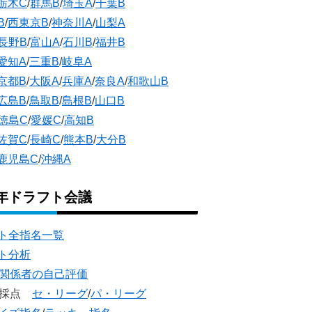
栃木C
/
群馬B
/
埼玉A
/
千葉B
B
/
西東京B
/
神奈川A
/
山梨A
長野B
/
富山A
/
石川B
/
福井B
愛知A
/
三重B
/
岐阜A
京都B
/
大阪A
/
兵庫A
/
奈良A
/
和歌山B
広島B
/
鳥取B
/
島根B
/
山口B
徳島C
/
愛媛C
/
高知B
佐賀C
/
長崎C
/
熊本B
/
大分B
鹿児島C
/
沖縄A
5年ドラフト会議
ト全指名一覧
ト分析
団関係者の自己評価
団採点
セ・リーグ
/
パ・リーグ