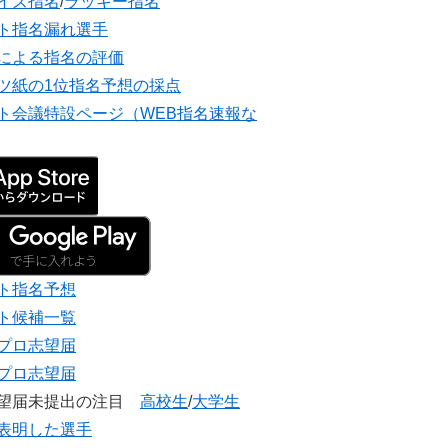
イズ指名
/
ラッキー指名
ト指名漏れ選手
による指名の評価
ツ紙の1位指名予想の採点
ト会議特設ページ（WEB指名速報な
ト指名予想
ト候補一覧
プロ志望届
プロ志望届
志望届未提出の注目
高校生
/
大学生
表明した選手