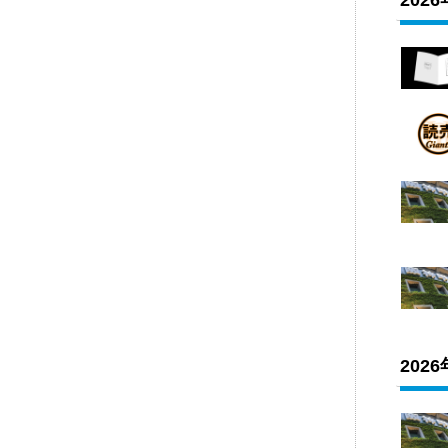
202
202