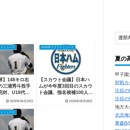
フトニュース
2026年ドラフトニュース
夏の
甲子園
球】148キロ右
【スカウト会議】日本ハ
対戦カ
の三浦秀斗投手
ムが今年度3回目のスカウ
注目の
完封、U18代表
ト会議、指名候補100人前
注目の
7キロなど140キ
後でドラフト1位クラスは
2026年06月26日
2026年06月08日
発
15人ほど
地方大
フトニュース
北北海
青森B
/