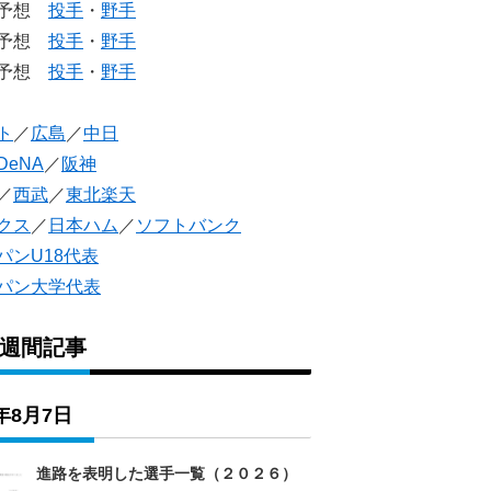
生予想
投手
・
野手
生予想
投手
・
野手
人予想
投手
・
野手
ト
／
広島
／
中日
DeNA
／
阪神
／
西武
／
東北楽天
クス
／
日本ハム
／
ソフトバンク
パンU18代表
パン大学代表
1週間記事
6年8月7日
進路を表明した選手一覧（２０２６）