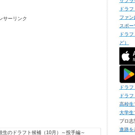
サプラ
ドラフ
ファン
ンサーリンク
スポー
ドラフ
ど）
ドラフ
ドラフ
高校生
大学生
プロ
進路を
校生のドラフト候補（10月）～投手編～