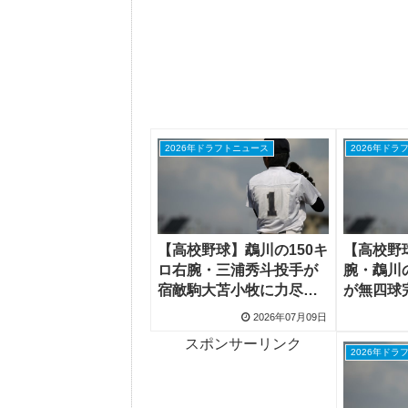
2026年ドラフトニュース
2026年ドラ
【高校野球】鵡川の150キ
【高校野
ロ右腕・三浦秀斗投手が
腕・鵡川
宿敵駒大苫小牧に力尽
が無四球
く、プロ志望へ
候補が14
2026年07月09日
ロ中盤連
スポンサーリンク
2026年ドラ