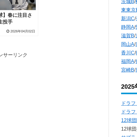
茨城B
/
東東京
球】春に注目さ
新潟C
/
生投手
静岡A
/
2026年04月02日
滋賀B
/
岡山A
/
香川C
/
ンサーリンク
福岡A
/
宮崎B
/
202
ドラフ
ドラフ
12球
12球