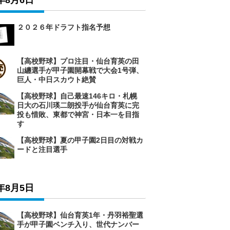
6年8月6日
２０２６年ドラフト指名予想
【高校野球】プロ注目・仙台育英の田
山纏選手が甲子園開幕戦で大会1号弾、
巨人・中日スカウト絶賛
【高校野球】自己最速146キロ・札幌
日大の石川瑛二朗投手が仙台育英に完
投も惜敗、東都で神宮・日本一を目指
す
【高校野球】夏の甲子園2日目の対戦カ
ードと注目選手
6年8月5日
【高校野球】仙台育英1年・丹羽裕聖選
手が甲子園ベンチ入り、世代ナンバー