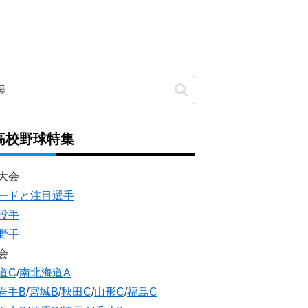
高校野球特集
大会
ードと注目選手
投手
野手
会
道C
/
南北海道A
岩手B
/
宮城B
/
秋田C
/
山形C
/
福島C