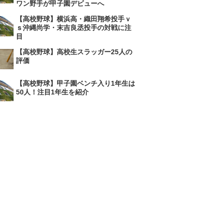
ワン野手が甲子園デビューへ
【高校野球】横浜高・織田翔希投手ｖ
ｓ沖縄尚学・末吉良丞投手の対戦に注
目
【高校野球】高校生スラッガー25人の
評価
【高校野球】甲子園ベンチ入り1年生は
50人！注目1年生を紹介