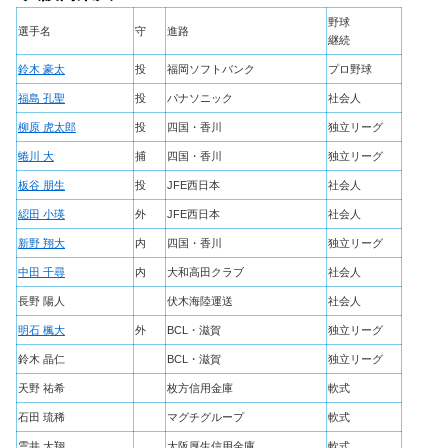
野球
選手名
守
進路
継続
鈴木 豪太
投
福岡ソフトバンク
プロ野球
福島 孔聖
投
パナソニック
社会人
柳原 虎太郎
投
四国・香川
独立リーグ
蜷川 大
捕
四国・香川
独立リーグ
板谷 朋生
投
JFE西日本
社会人
綛田 小瑛
外
JFE西日本
社会人
新野 翔大
内
四国・香川
独立リーグ
中田 千尋
内
大和高田クラブ
社会人
長野 陽人
伏木海陸運送
社会人
明石 楓大
外
BCL・滋賀
独立リーグ
鈴木 晶仁
BCL・滋賀
独立リーグ
天野 祐希
枚方信用金庫
軟式
石田 琉稀
マグチグループ
軟式
雲井 大翔
大阪厚生信用金庫
軟式