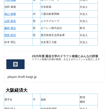
池田 康晟
日本新薬
社会人
島口 裕輝
内
三菱自動車岡崎
社会人
山田 直也
投
ムラチグループ
社会人
藤田 貴志
投
セーレン株式会社
軟式
西田 恒河
投
鹿児島相互信用金庫
社会人
杉本 明弘
住友電工大阪
社会人
2025年度-龍谷大学のドラフト候補とみんなの評価
ドラフト候補の評価や動画、みなさまのコメントを紹介します
player.draft-kaigi.jp
大阪経済大
野球
選手名
守
進路
継続
西田 陸人
佐伯市民球団
社会人