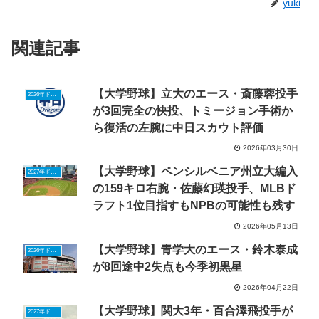
yuki
関連記事
【大学野球】立大のエース・斎藤蓉投手
2026年ドラフトニュース
が3回完全の快投、トミージョン手術か
ら復活の左腕に中日スカウト評価
2026年03月30日
【大学野球】ペンシルベニア州立大編入
2027年ドラフトニュース
の159キロ右腕・佐藤幻瑛投手、MLBド
ラフト1位目指すもNPBの可能性も残す
2026年05月13日
【大学野球】青学大のエース・鈴木泰成
2026年ドラフトニュース
が8回途中2失点も今季初黒星
2026年04月22日
【大学野球】関大3年・百合澤飛投手が
2027年ドラフトニュース