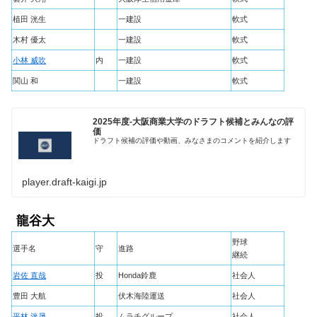
植田 洸生
一建設
軟式
木村 優太
一建設
軟式
小林 威吹
内
一建設
軟式
関山 和
一建設
軟式
2025年度-大阪商業大学のドラフト候補とみんなの評
価
ドラフト候補の評価や動画、みなさまのコメントを紹介します
player.draft-kaigi.jp
龍谷大
野球
選手名
守
進路
継続
岩佐 直哉
投
Honda鈴鹿
社会人
豊田 大航
伏木海陸運送
社会人
平林 洸晟
投
ムラチグループ
社会人