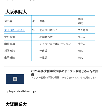
大阪学院大
野球
選手名
守
進路
継続
エドポロ・ケイン
外
北海道日本ハム
プロ野球
中村 快都
島津製作所
社会人
山崎 悠真
ショウワコーポレーション
社会人
川勝 郁海
一建設
軟式
金子 優介
一建設
軟式
2025年度-大阪学院大学のドラフト候補とみんなの評
価
ドラフト候補の評価や動画、みなさまのコメントを紹介します
player.draft-kaigi.jp
大阪商業大