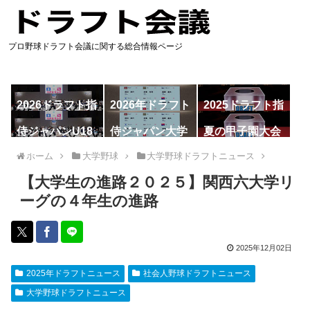
プロ野球ドラフト会議に関する総合情報ページ
2026ドラフト指
2026年ドラフト
2025ドラフト指
名予想
候補
名一覧
侍ジャパンU18
侍ジャパン大学
夏の甲子園大会
代表
代表
ホーム
大学野球
大学野球ドラフトニュース
【大学生の進路２０２５】関西六大学リ
ーグの４年生の進路
2025年12月02日
2025年ドラフトニュース
社会人野球ドラフトニュース
大学野球ドラフトニュース