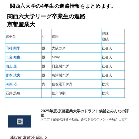
関西六大学の4年生の進路情報をまとめます。
関西六大学リーグ卒業生の進路
京都産業大
野球
選手名
守
進路
継続
田村 剛平
投
大阪ガス
社会人
二宮 知也
投
Nbuy
社会人
由上 慶
投
日立製作所
社会人
作本 成央
投
島津製作所
社会人
河渕 巧
内
住友電工伊丹
軟式
石井 悠翔
佐川印刷
軟式
2025年度-京都産業大学のドラフト候補とみんなの評
価
ドラフト候補の評価や動画、みなさまのコメントを紹介します
player.draft-kaigi.jp