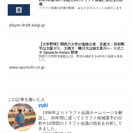
価
ドラフト候補の評価や動画、みなさまのコメントを紹介します
player.draft-kaigi.jp
【大学野球】関西六大学が進路公表 京産大・田村剛
平は大阪ガス、大商大・蜷川大は独立香川へ - スポニ
チ Sponichi Annex 野球
関西六大学野球連盟は1日、野球を継続する4年生の進路を発表
した。
www.sponichi.co.jp
この記事を書いた人
yuki
1996年よりドラフト会議ホームページを解
説し、30年間に渡ってドラフト候補選手の分
析や12球団のドラフト会議の指名を分析して
きました。