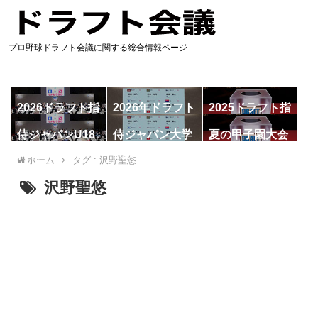
プロ野球ドラフト会議に関する総合情報ページ
2026ドラフト指
2026年ドラフト
2025ドラフト指
名予想
候補
名一覧
侍ジャパンU18
侍ジャパン大学
夏の甲子園大会
代表
代表
ホーム
タグ : 沢野聖悠
沢野聖悠