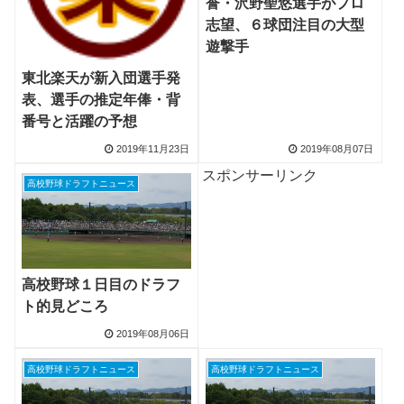
誉・沢野聖悠選手がプロ
志望、６球団注目の大型
遊撃手
東北楽天が新入団選手発
表、選手の推定年俸・背
番号と活躍の予想
2019年11月23日
2019年08月07日
スポンサーリンク
高校野球ドラフトニュース
高校野球１日目のドラフ
ト的見どころ
2019年08月06日
高校野球ドラフトニュース
高校野球ドラフトニュース