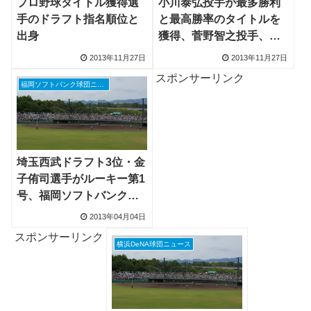
プロ野球タイトル獲得選
小川泰弘投手が最多勝利
手のドラフト指名順位と
と最高勝率のタイトルを
出身
獲得、菅野智之投手、藤
浪晋太郎投手が特別賞、
2013年11月27日
2013年11月27日
千葉ロッテ・加藤翔平選
スポンサーリンク
手がファーム新人賞
福岡ソフトバンク球団ニュース
埼玉西武ドラフト3位・金
子侑司選手がルーキー第1
号、福岡ソフトバンクド
ラフト6位・山中浩史投手
2013年04月04日
は勝利できず
スポンサーリンク
横浜DeNA球団ニュース