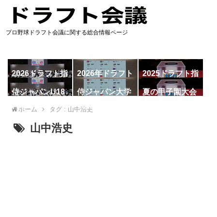
プロ野球ドラフト会議に関する総合情報ページ
2026ドラフト指
2026年ドラフト
2025ドラフト指
名予想
候補
名一覧
侍ジャパンU18
侍ジャパン大学
夏の甲子園大会
代表
代表
ホーム
タグ : 山中浩史
山中浩史