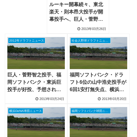
ルーキー開幕続々、東北
楽天・則本昂大投手が開
幕投手へ、巨人・菅野智
之投手、阪神・藤浪晋太
2013年03月26日
郎投手は開幕カード先発
2012年ドラフトニュース
社会人野球ドラフトニュース
巨人・菅野智之投手、福
福岡ソフトバンク・ドラ
岡ソフトバンク・東浜巨
フト6位の山中浩史投手が
投手が好投、予想される
6回1安打無失点、横浜
12球団の開幕1軍ルーキー
DeNAドラフト3位・井納
2013年03月24日
2013年03月20日
一覧
翔一投手も6回3安打1失点
横浜DeNA球団ニュース
福岡ソフトバンク球団ニュース