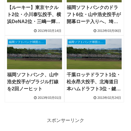
【ルーキー】東京ヤクル
福岡ソフトバンクのドラ
ト2位・小川泰弘投手、横
フト6位・山中浩史投手が
浜DeNA2位・三嶋一輝投
開幕ローテ入りへ、埼玉
手、福岡ソフトバンク6
西武ドラフト1位の増田達
2013年03月14日
2013年03月06日
位・山中浩史投手が開幕
至投手は最速139km/hに
ローテ当確
反省
福岡ソフトバンク球団ニュース
福岡ソフトバンク球団ニュース
福岡ソフトバンク、山中
千葉ロッテドラフト1位・
浩史投手がブラジル打線
松永昂大投手、北海道日
を2回ノーヒット
本ハムドラフト3位・鍵谷
陽平投手が1回3失点
2013年03月01日
2013年02月24日
スポンサーリンク