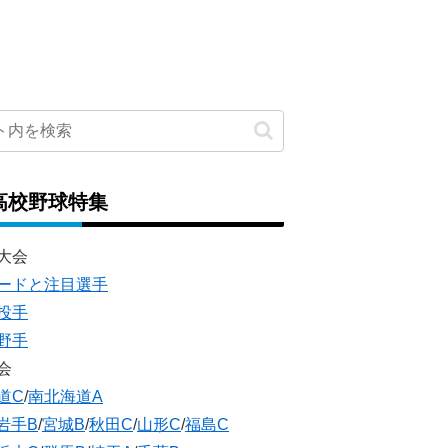
高校野球特集
大会
ードと注目選手
投手
野手
会
道C
/
南北海道A
岩手B
/
宮城B
/
秋田C
/
山形C
/
福島C