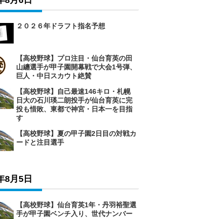
6年8月6日
２０２６年ドラフト指名予想
【高校野球】プロ注目・仙台育英の田
山纏選手が甲子園開幕戦で大会1号弾、
巨人・中日スカウト絶賛
【高校野球】自己最速146キロ・札幌
日大の石川瑛二朗投手が仙台育英に完
投も惜敗、東都で神宮・日本一を目指
す
【高校野球】夏の甲子園2日目の対戦カ
ードと注目選手
6年8月5日
【高校野球】仙台育英1年・丹羽裕聖選
手が甲子園ベンチ入り、世代ナンバー