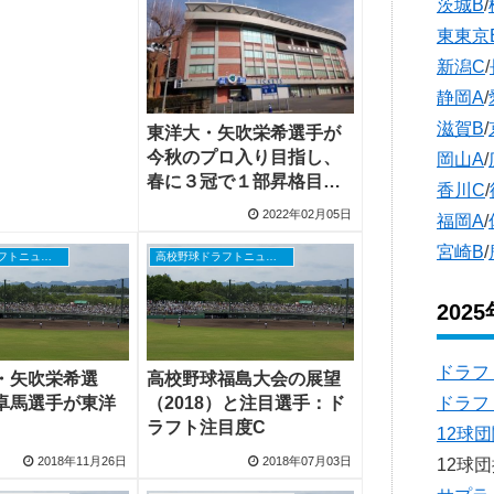
茨城B
/
東東京
新潟C
/
静岡A
/
滋賀B
/
東洋大・矢吹栄希選手が
今秋のプロ入り目指し、
岡山A
/
春に３冠で１部昇格目指
香川C
/
す
2022年02月05日
福岡A
/
宮崎B
/
高校野球ドラフトニュース
高校野球ドラフトニュース
202
ドラフ
・矢吹栄希選
高校野球福島大会の展望
ドラフ
卓馬選手が東洋
（2018）と注目選手：ド
ラフト注目度C
12球
2018年11月26日
2018年07月03日
12球