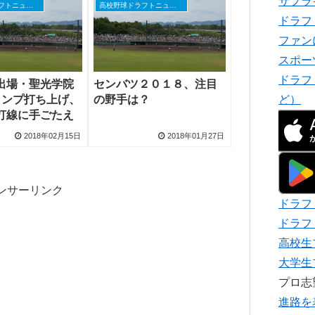
サプラ
高校野球ドラフトニュース
高校野球ドラフトニュース
ドラフ
ファン
スポー
ドラフ
出場・聖光学院
センバツ２０１８、注目
ャンプ打ち上げ、
の野手は？
ど）
打線に手ごたえ
2018年02月15日
2018年01月27日
ンサーリンク
ドラフ
ドラフ
高校生
大学生
プロ
進路を