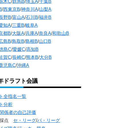
栃木C
/
群馬B
/
埼玉A
/
千葉B
B
/
西東京B
/
神奈川A
/
山梨A
長野B
/
富山A
/
石川B
/
福井B
愛知A
/
三重B
/
岐阜A
京都B
/
大阪A
/
兵庫A
/
奈良A
/
和歌山B
広島B
/
鳥取B
/
島根B
/
山口B
徳島C
/
愛媛C
/
高知B
佐賀C
/
長崎C
/
熊本B
/
大分B
鹿児島C
/
沖縄A
5年ドラフト会議
ト全指名一覧
ト分析
団関係者の自己評価
団採点
セ・リーグ
/
パ・リーグ