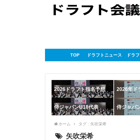
TOP
ドラフトニュース
ドラフ
2026ドラフト指名予想
2026年
侍ジャパンU18代表
侍ジャパ
ホーム
タグ : 矢吹栄希
矢吹栄希