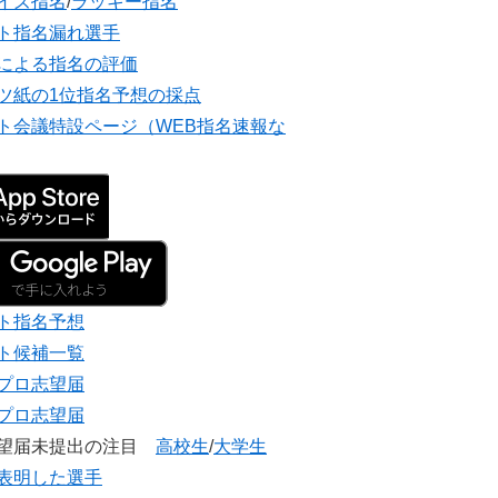
イズ指名
/
ラッキー指名
ト指名漏れ選手
による指名の評価
ツ紙の1位指名予想の採点
ト会議特設ページ（WEB指名速報な
ト指名予想
ト候補一覧
プロ志望届
プロ志望届
志望届未提出の注目
高校生
/
大学生
表明した選手