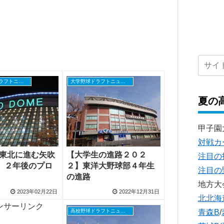
社会人野球ドラフトニュース
大学野球ドラフトニュース
夏の
甲子園
対戦カ
本東北に進む矢吹
【大学生の進路２０２
注目の
、２年後のプロ
２】東洋大野球部４年生
注目の
の進路
地方大
2023年02月22日
2022年12月31日
北北海
ンサーリンク
青森B
/
高校野球ドラフトニュース