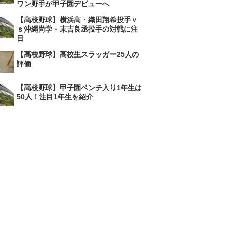
ワン野手が甲子園デビューへ
【高校野球】横浜高・織田翔希投手ｖ
ｓ沖縄尚学・末吉良丞投手の対戦に注
目
【高校野球】高校生スラッガー25人の
評価
【高校野球】甲子園ベンチ入り1年生は
50人！注目1年生を紹介