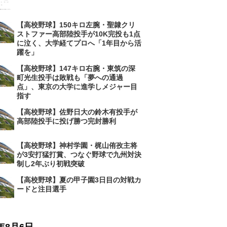
【高校野球】150キロ左腕・聖隷クリ
ストファー高部陸投手が10K完投も1点
に泣く、大学経てプロへ「1年目から活
躍を」
【高校野球】147キロ右腕・東筑の深
町光生投手は敗戦も「夢への通過
点」、東京の大学に進学しメジャー目
指す
【高校野球】佐野日大の鈴木有投手が
高部陸投手に投げ勝つ完封勝利
【高校野球】神村学園・梶山侑孜主将
が3安打猛打賞、つなぐ野球で九州対決
制し2年ぶり初戦突破
【高校野球】夏の甲子園3日目の対戦カ
ードと注目選手