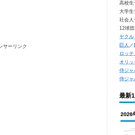
高校
大学
社会
12球団
ヤクル
巨人
／
ンサーリンク
ロッテ
オリッ
侍ジャ
侍ジャ
最新
202