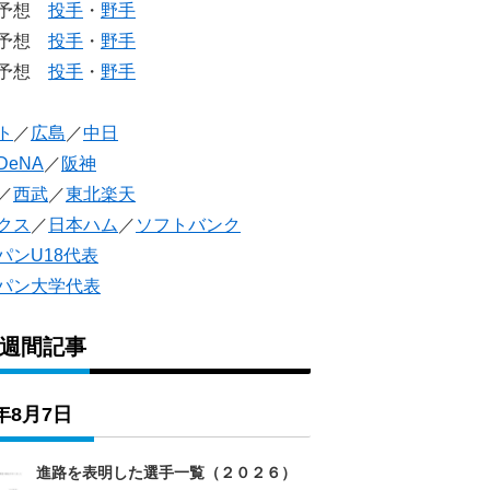
生予想
投手
・
野手
生予想
投手
・
野手
人予想
投手
・
野手
ト
／
広島
／
中日
DeNA
／
阪神
／
西武
／
東北楽天
クス
／
日本ハム
／
ソフトバンク
パンU18代表
パン大学代表
1週間記事
6年8月7日
進路を表明した選手一覧（２０２６）