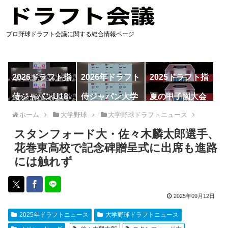
プロ野球ドラフト会議に関する総合情報ページ
2026ドラフト指
2026年ドラフト
2025ドラフト指
名予想
候補
名一覧
侍ジャパンU18
侍ジャパン大学
夏の甲子園大会
代表
代表
ホーム
大学野球
大学野球ドラフトニュース
スタンフォード大・佐々木麟太郎選手、
花巻東高校で記念碑贈呈式に出席も進路
には触れず
2025年09月12日
2025年ドラフトニュース
大学野球ドラフトニュース