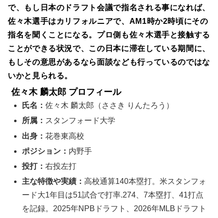
で、もし日本のドラフト会議で指名される事になれば、
佐々木選手はカリフォルニアで、AM1時か2時頃にその
指名を聞くことになる。プロ側も佐々木選手と接触する
ことができる状況で、この日本に滞在している期間に、
もしその意思があるなら面談なども行っているのではな
いかと見られる。
佐々木 麟太郎 プロフィール
氏名：
佐々木 麟太郎（ささき りんたろう）
所属：
スタンフォード大学
出身：
花巻東高校
ポジション：
内野手
投打：
右投左打
主な特徴や実績：
高校通算140本塁打。米スタンフォ
ード大1年目は51試合で打率.274、7本塁打、41打点
を記録。2025年NPBドラフト、2026年MLBドラフト