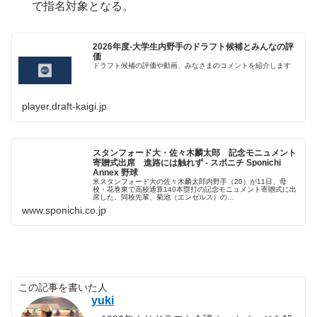
で指名対象となる。
2026年度-大学生内野手のドラフト候補とみんなの評
価
ドラフト候補の評価や動画、みなさまのコメントを紹介します
player.draft-kaigi.jp
スタンフォード大・佐々木麟太郎 記念モニュメント
寄贈式出席 進路には触れず - スポニチ Sponichi
Annex 野球
米スタンフォード大の佐々木麟太郎内野手（20）が11日、母
校・花巻東で高校通算140本塁打の記念モニュメント寄贈式に出
席した。同校先輩、菊池（エンゼルス）の…
www.sponichi.co.jp
この記事を書いた人
yuki