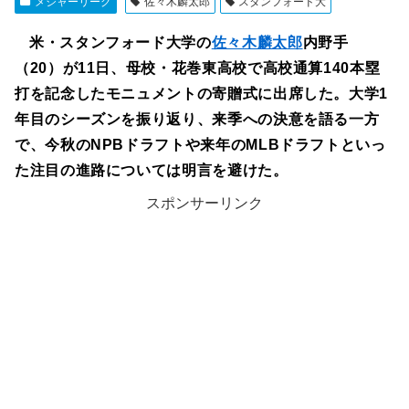
メジャーリーグ
佐々木麟太郎
スタンフォード大
米・スタンフォード大学の
佐々木麟太郎
内野手
（20）が11日、母校・花巻東高校で高校通算140本塁
打を記念したモニュメントの寄贈式に出席した。大学1
年目のシーズンを振り返り、来季への決意を語る一方
で、今秋のNPBドラフトや来年のMLBドラフトといっ
た注目の進路については明言を避けた。
スポンサーリンク