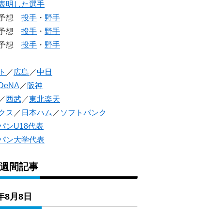
表明した選手
生予想
投手
・
野手
生予想
投手
・
野手
人予想
投手
・
野手
ト
／
広島
／
中日
DeNA
／
阪神
／
西武
／
東北楽天
クス
／
日本ハム
／
ソフトバンク
パンU18代表
パン大学代表
1週間記事
6年8月8日