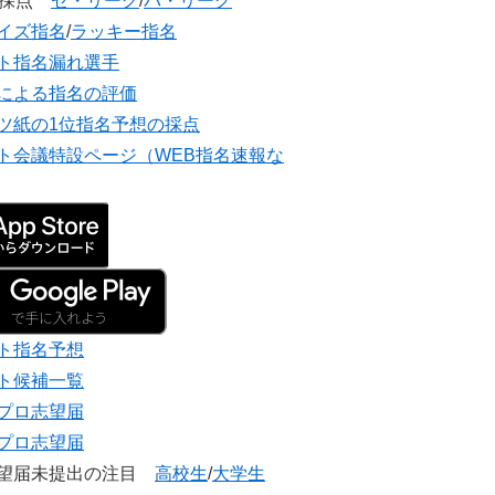
団採点
セ・リーグ
/
パ・リーグ
イズ指名
/
ラッキー指名
ト指名漏れ選手
による指名の評価
ツ紙の1位指名予想の採点
ト会議特設ページ（WEB指名速報な
ト指名予想
ト候補一覧
プロ志望届
プロ志望届
志望届未提出の注目
高校生
/
大学生