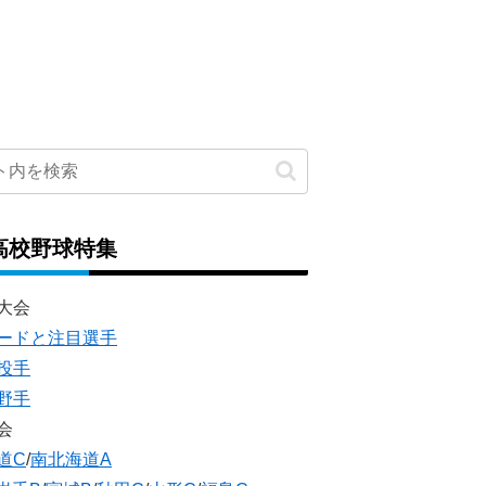
高校野球特集
大会
ードと注目選手
投手
野手
会
道C
/
南北海道A