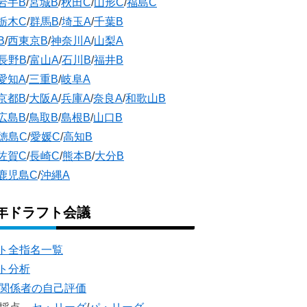
岩手B
/
宮城B
/
秋田C
/
山形C
/
福島C
栃木C
/
群馬B
/
埼玉A
/
千葉B
B
/
西東京B
/
神奈川A
/
山梨A
長野B
/
富山A
/
石川B
/
福井B
愛知A
/
三重B
/
岐阜A
京都B
/
大阪A
/
兵庫A
/
奈良A
/
和歌山B
広島B
/
鳥取B
/
島根B
/
山口B
徳島C
/
愛媛C
/
高知B
佐賀C
/
長崎C
/
熊本B
/
大分B
鹿児島C
/
沖縄A
5年ドラフト会議
ト全指名一覧
ト分析
団関係者の自己評価