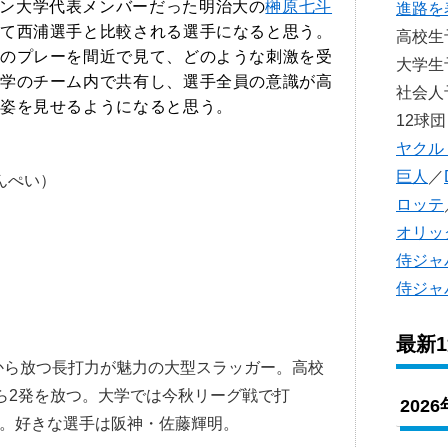
ン大学代表メンバーだった明治大の
榊原七斗
進路を
て西浦選手と比較される選手になると思う。
高校
のプレーを間近で見て、どのような刺激を受
大学
学のチーム内で共有し、選手全員の意識が高
社会
姿を見せるようになると思う。
12球団
ヤクル
巨人
／
んぺい）
ロッテ
オリッ
侍ジャ
侍ジャ
最新
から放つ長打力が魅力の大型スラッガー。高校
ら2発を放つ。大学では今秋リーグ戦で打
202
賞。好きな選手は阪神・佐藤輝明。