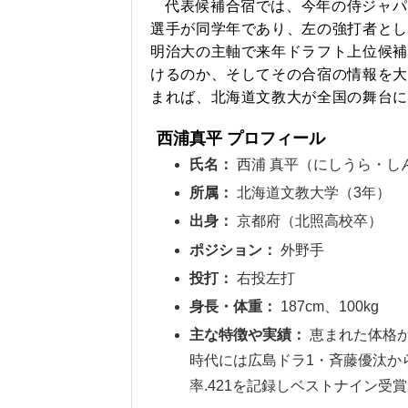
代表候補合宿では、今年の侍ジャパ
選手が同学年であり、左の強打者とし
明治大の主軸で来年ドラフト上位候補
けるのか、そしてその合宿の情報を大
まれば、北海道文教大が全国の舞台に
西浦真平 プロフィール
氏名：
西浦 真平（にしうら・し
所属：
北海道文教大学（3年）
出身：
京都府（北照高校卒）
ポジション：
外野手
投打：
右投左打
身長・体重：
187cm、100kg
主な特徴や実績：
恵まれた体格
時代には広島ドラ1・斉藤優汰か
率.421を記録しベストナイン受