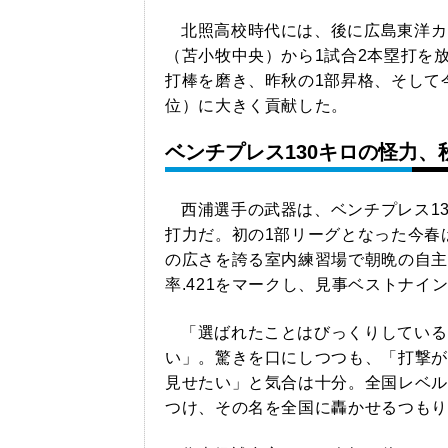
北照高校時代には、後に広島東洋カ
（苫小牧中央）から1試合2本塁打を
打棒を磨き、昨秋の1部昇格、そして
位）に大きく貢献した。
ベンチプレス130キロの怪力、
西浦選手の武器は、ベンチプレス1
打力だ。初の1部リーグとなった今春は
の広さを誇る室内練習場で朝晩の自主
率.421をマークし、見事ベストナイ
「選ばれたことはびっくりしている
い」。驚きを口にしつつも、「打撃が
見せたい」と気合は十分。全国レベル
つけ、その名を全国に轟かせるつもり