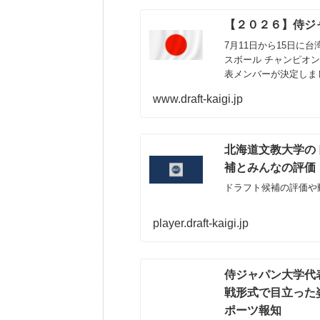
【２０２６】侍ジ
7月11日から15日に
スボール チャンピオ
表メンバーが決定しま
www.draft-kaigi.jp
北海道文教大学のド
補とみんなの評価
ドラフト候補の評価や
player.draft-kaigi.jp
侍ジャパン大学代
戦形式で目立った姿
ポーツ報知