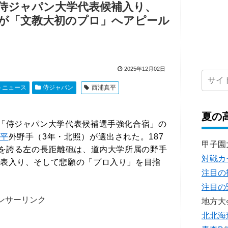
侍ジャパン大学代表候補入り、
ッガーが「文教大初のプロ」へアピール
2025年12月02日
トニュース
侍ジャパン
西浦真平
夏の
る「侍ジャパン大学代表候補選手強化合宿」の
平
外野手（3年・北照）が選出された。187
甲子園
格を誇る左の長距離砲は、道内大学所属の野手
対戦カ
表入り、そして悲願の「プロ入り」を目指
注目の
注目の
ンサーリンク
地方大
北北海