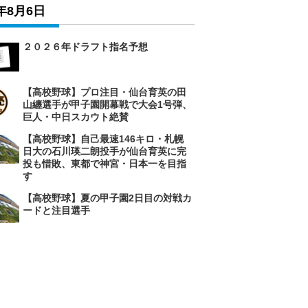
6年8月6日
２０２６年ドラフト指名予想
【高校野球】プロ注目・仙台育英の田
山纏選手が甲子園開幕戦で大会1号弾、
巨人・中日スカウト絶賛
【高校野球】自己最速146キロ・札幌
日大の石川瑛二朗投手が仙台育英に完
投も惜敗、東都で神宮・日本一を目指
す
【高校野球】夏の甲子園2日目の対戦カ
ードと注目選手