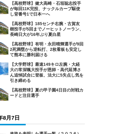
【高校野球】健大高崎・石垣聡志投手
が毎回11K完投、ナックルカーブ駆使
し背番号1で日本一へ
【高校野球】185センチ右腕・古賀友
樹投手が5回までノーヒットノーラン、
長崎日大が16年ぶり夏白星
【高校野球】有明・永田晴輝選手が9回
2死満塁から逆転打、2枚看板も安定し
て熊本に勝利届ける
【大学野球】最速149キロ左腕・大経
大の常深颯大投手が恩師・高代延博さ
ん追悼試合に登板、法大に5失点し気を
引き締める
【高校野球】夏の甲子園4日目の対戦カ
ードと注目選手
6年8月7日
進路を表明した選手一覧（２０２６）