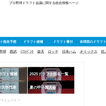
プロ野球ドラフト会議に関する総合情報ページ
ト指名予想
ドラフト候補
ドラフト番付
各球団のドラフ
野球
西武
ｿﾌﾄﾊﾞﾝｸ
楽天
ロッテ
日本ハム
オリックス
巨
ドラフト候補
2025ドラフト指名一覧
ン大学代表
夏の甲子園大会
フトニュース