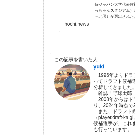
侍ジャパン大学代表候
っちゃんスタジアム）
＝北照）が選出された
砲が、
hochi.news
この記事を書いた人
yuki
1996年よりドラ
ってドラフト候補
分析してきました
雑誌「野球太郎（http:
2008年からは
り、2024年時点で
また、ドラフト候
（player.draf
候補選手が、これ
も行っています。