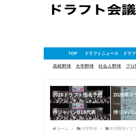
TOP
ドラフトニュース
ドラフ
高校野球
大学野球
社会人野球
プロ
2026ドラフト指名予想
2026年
侍ジャパンU18代表
侍ジャパ
ホーム
大学野球
大学野球ドラ