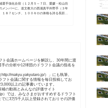
補選手強化合宿（１２月５～７日、愛媛・松山坊
のメンバーに、道文教大の西浦真平外野手（３年
。１８７センチ、１００キロの体格を誇る長距離
フト会議ホームページを解説し、30年間に渡
選手の分析や12球団のドラフト会議の指名を
。
//makyu.yakyutaro.jp/）」にも執筆。
ドラフト会議に関する情報を毎日投稿してお
23,000以上の記事書いています。
補の動画とみんなの評価サイト
t-kaigi.jp）では、みなさまがおすすめするドラフト
までに3万5千人以上登録されておりその評価