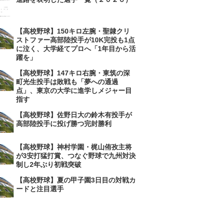
【高校野球】150キロ左腕・聖隷クリ
ストファー高部陸投手が10K完投も1点
に泣く、大学経てプロへ「1年目から活
躍を」
【高校野球】147キロ右腕・東筑の深
町光生投手は敗戦も「夢への通過
点」、東京の大学に進学しメジャー目
指す
【高校野球】佐野日大の鈴木有投手が
高部陸投手に投げ勝つ完封勝利
【高校野球】神村学園・梶山侑孜主将
が3安打猛打賞、つなぐ野球で九州対決
制し2年ぶり初戦突破
【高校野球】夏の甲子園3日目の対戦カ
ードと注目選手