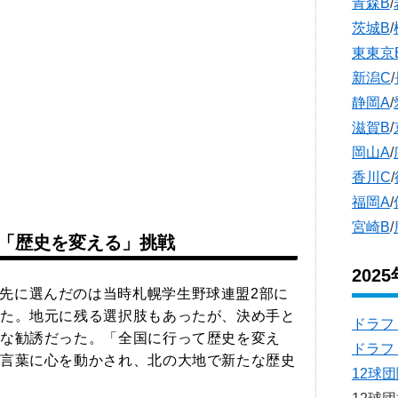
青森B
/
茨城B
/
東東京
新潟C
/
静岡A
/
滋賀B
/
岡山A
/
香川C
/
福岡A
/
宮崎B
/
「歴史を変える」挑戦
202
先に選んだのは当時札幌学生野球連盟2部に
た。地元に残る選択肢もあったが、決め手と
ドラフ
な勧誘だった。「全国に行って歴史を変え
ドラフ
言葉に心を動かされ、北の大地で新たな歴史
12球