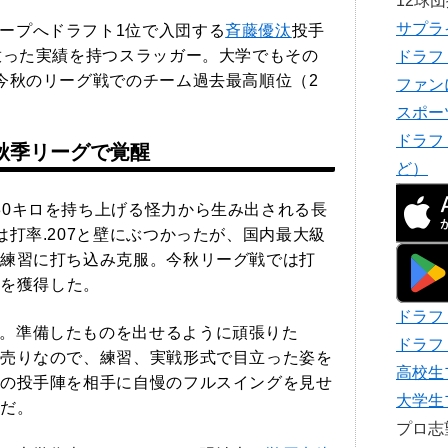
12球
サプラ
ープへドラフト1位で入団する
斉藤優汰
投手
放った実績を持つスラッガー。大学でもその
ドラフ
今秋のリーグ戦でのチーム過去最高順位（2
ファン
スポー
ドラフ
秋季リーグで覚醒
ど）
30キロを持ち上げる怪力から生み出される長
打率.207と壁にぶつかったが、国内最大級
練習に打ち込み克服。今秋リーグ戦では打
ンを獲得した。
ドラフ
。準備したものを出せるように頑張りた
ドラフ
売りなので、練習、実戦形式で目立った姿を
高校生
の投手陣を相手に自慢のフルスイングを見せ
大学生
だ。
プロ