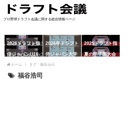
プロ野球ドラフト会議に関する総合情報ページ
2026ドラフト指
2026年ドラフト
2025ドラフト指
名予想
候補
名一覧
侍ジャパンU18
侍ジャパン大学
夏の甲子園大会
代表
代表
ホーム
タグ : 福谷浩司
福谷浩司