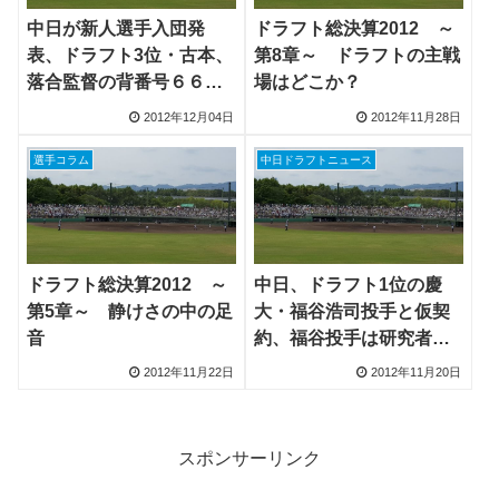
中日が新人選手入団発
ドラフト総決算2012 ～
表、ドラフト3位・古本、
第8章～ ドラフトの主戦
落合監督の背番号６６を
場はどこか？
継承
2012年12月04日
2012年11月28日
選手コラム
中日ドラフトニュース
ドラフト総決算2012 ～
中日、ドラフト1位の慶
第5章～ 静けさの中の足
大・福谷浩司投手と仮契
音
約、福谷投手は研究者も
卒業へ
2012年11月22日
2012年11月20日
スポンサーリンク