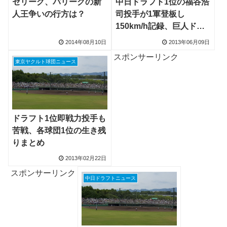
セリーグ、パリーグの新
中日ドラフト1位の福谷浩
人王争いの行方は？
司投手が1軍登板し
150km/h記録、巨人ドラ
フト1位・菅野智之投手は
2014年08月10日
2013年06月09日
6勝目
スポンサーリンク
東京ヤクルト球団ニュース
ドラフト1位即戦力投手も
苦戦、各球団1位の生き残
りまとめ
2013年02月22日
スポンサーリンク
中日ドラフトニュース