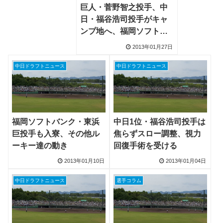
巨人・菅野智之投手、中
日・福谷浩司投手がキャ
ンプ地へ、福岡ソフトバ
ンク・東浜巨投手は1軍Ａ
2013年01月27日
組
中日ドラフトニュース
中日ドラフトニュース
福岡ソフトバンク・東浜
中日1位・福谷浩司投手は
巨投手も入寮、その他ル
焦らずスロー調整、視力
ーキー達の動き
回復手術を受ける
2013年01月10日
2013年01月04日
中日ドラフトニュース
選手コラム