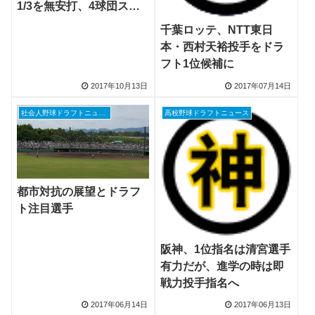
1/3を無安打、4球団スカ
ウト視察
千葉ロッテ、NTT東日
本・西村天裕投手をドラ
フト1位候補に
2017年10月13日
2017年07月14日
社会人野球ドラフトニュース
高校野球ドラフトニュース
都市対抗の展望とドラフ
ト注目選手
阪神、1位指名は清宮選手
有力だが、進学の時は即
戦力投手指名へ
2017年06月14日
2017年06月13日