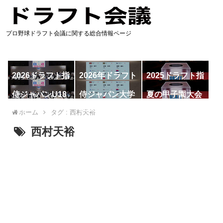
プロ野球ドラフト会議に関する総合情報ページ
2026ドラフト指
2026年ドラフト
2025ドラフト指
名予想
候補
名一覧
侍ジャパンU18
侍ジャパン大学
夏の甲子園大会
代表
代表
ホーム
タグ : 西村天裕
西村天裕