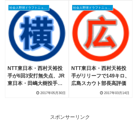
社会人野球ドラフトニュース
社会人野球ドラフトニュース
NTT東日本・西村天裕投
NTT東日本・西村天裕投
手が6回3安打無失点、JR
手がリリーフで149キロ、
東日本・田嶋大樹投手と
広島スカウト部長高評価
の投げ合いにDeNAなど9
2017年05月30日
2017年03月14日
球団視察
スポンサーリンク