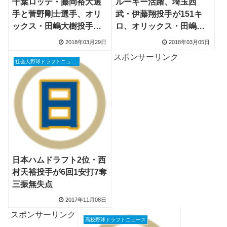
千葉ロッテ・藤岡裕大選
ルーキー活躍、埼玉西
手と菅野剛士選手、オリ
武・伊藤翔投手が151キ
ックス・田嶋大樹投手、
ロ、オリックス・田嶋投
日本ハム・西村天裕投手
手、阪神・高橋遥人投
2018年03月29日
2018年03月05日
が開幕1軍
手、日本ハム・西村投
スポンサーリンク
手、巨人・大城選手
社会人野球ドラフトニュース
日本ハムドラフト2位・西
村天裕投手が6回1安打7奪
三振無失点
2017年11月08日
スポンサーリンク
高校野球ドラフトニュース