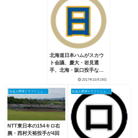
北海道日本ハムがスカウ
ト会議、慶大・岩見選
手、北海・阪口投手など
リストアップ、外れ1位に
2017年10月19日
社会人投手急浮上
社会人野球ドラフトニュース
社会人野球ドラフトニュース
NTT東日本の154キロ右
腕・西村天裕投手が4回