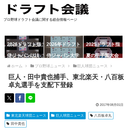
プロ野球ドラフト会議に関する総合情報ページ
2026ドラフト指
2026年ドラフト
2025ドラフト指
名予想
候補
名一覧
侍ジャパンU18
侍ジャパン大学
夏の甲子園大会
代表
代表
ホーム
プロ野球ニュース
巨人球団ニュース
巨人・田中貴也捕手、東北楽天・八百板
卓丸選手を支配下登録
2017年08月01日
東北楽天球団ニュース
巨人球団ニュース
八百板卓丸
田中貴也