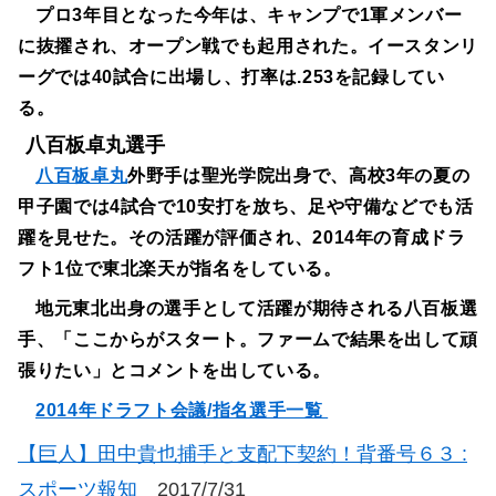
プロ3年目となった今年は、キャンプで1軍メンバー
に抜擢され、オープン戦でも起用された。イースタンリ
ーグでは40試合に出場し、打率は.253を記録してい
る。
八百板卓丸選手
八百板卓丸
外野手は聖光学院出身で、高校3年の夏の
甲子園では4試合で10安打を放ち、足や守備などでも活
躍を見せた。その活躍が評価され、2014年の育成ドラ
フト1位で東北楽天が指名をしている。
地元東北出身の選手として活躍が期待される八百板選
手、「ここからがスタート。ファームで結果を出して頑
張りたい」とコメントを出している。
2014年ドラフト会議/指名選手一覧
【巨人】田中貴也捕手と支配下契約！背番号６３ :
スポーツ報知
2017/7/31