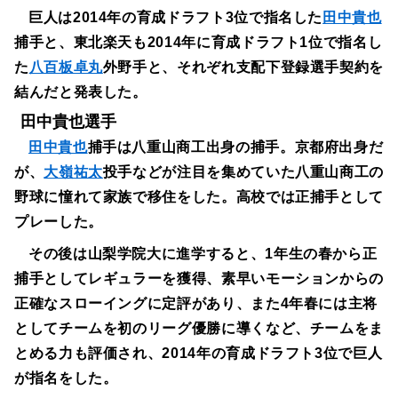
巨人は2014年の育成ドラフト3位で指名した
田中貴也
捕手と、東北楽天も2014年に育成ドラフト1位で指名し
た
八百板卓丸
外野手と、それぞれ支配下登録選手契約を
結んだと発表した。
田中貴也選手
田中貴也
捕手は八重山商工出身の捕手。京都府出身だ
が、
大嶺祐太
投手などが注目を集めていた八重山商工の
野球に憧れて家族で移住をした。高校では正捕手として
プレーした。
その後は山梨学院大に進学すると、1年生の春から正
捕手としてレギュラーを獲得、素早いモーションからの
正確なスローイングに定評があり、また4年春には主将
としてチームを初のリーグ優勝に導くなど、チームをま
とめる力も評価され、2014年の育成ドラフト3位で巨人
が指名をした。