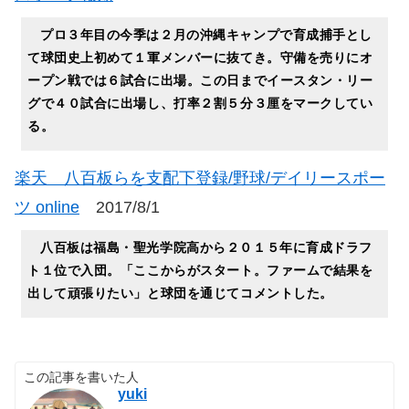
プロ３年目の今季は２月の沖縄キャンプで育成捕手とし
て球団史上初めて１軍メンバーに抜てき。守備を売りにオ
ープン戦では６試合に出場。この日までイースタン・リー
グで４０試合に出場し、打率２割５分３厘をマークしてい
る。
楽天 八百板らを支配下登録/野球/デイリースポー
ツ online
2017/8/1
八百板は福島・聖光学院高から２０１５年に育成ドラフ
ト１位で入団。「ここからがスタート。ファームで結果を
出して頑張りたい」と球団を通じてコメントした。
この記事を書いた人
yuki