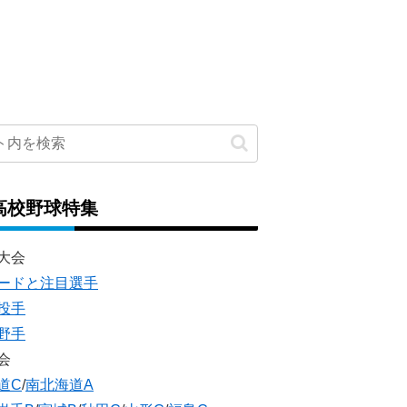
高校野球特集
大会
ードと注目選手
投手
野手
会
道C
/
南北海道A