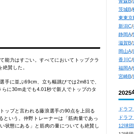
青森B
/
茨城B
/
東東京
新潟C
/
静岡A
/
滋賀B
/
岡山A
/
香川C
/
て能力はすごい。すべてにおいてトップクラ
を絶賛した。
福岡A
/
宮崎B
/
手に並ぶ69cm、立ち幅跳びでは2m81で、
らに30m走でも4.01秒で新人でトップのタ
202
ドラフ
トップと言われる藤浪選手の90点を上回る
ドラフ
するという。仲野トレーナーは「筋肉量であっ
い状態にある」と筋肉の量についても絶賛し
12球