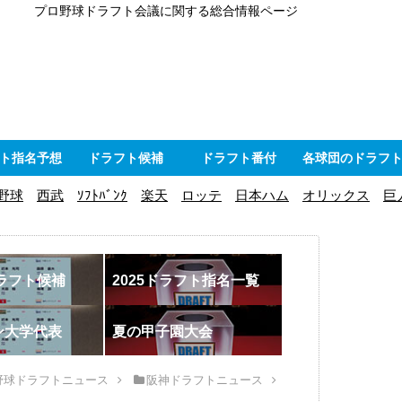
プロ野球ドラフト会議に関する総合情報ページ
ト指名予想
ドラフト候補
ドラフト番付
各球団のドラフ
野球
西武
ｿﾌﾄﾊﾞﾝｸ
楽天
ロッテ
日本ハム
オリックス
巨
ドラフト候補
2025ドラフト指名一覧
ン大学代表
夏の甲子園大会
野球ドラフトニュース
阪神ドラフトニュース