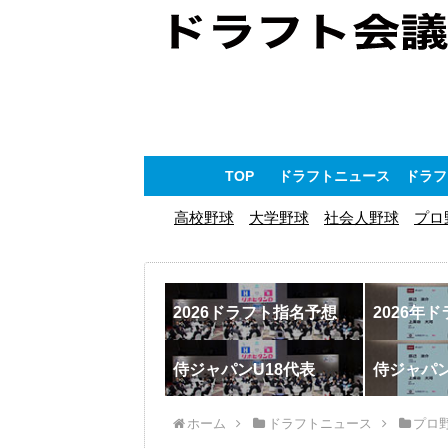
TOP
ドラフトニュース
ドラフ
高校野球
大学野球
社会人野球
プロ
2026ドラフト指名予想
2026年
侍ジャパンU18代表
侍ジャパ
ホーム
ドラフトニュース
プロ