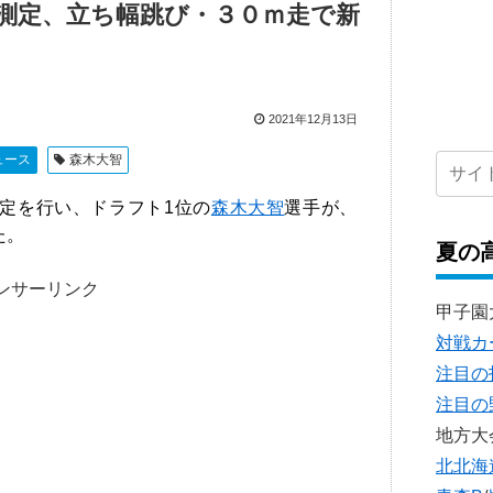
測定、立ち幅跳び・３０ｍ走で新
2021年12月13日
ュース
森木大智
定を行い、ドラフト1位の
森木大智
選手が、
た。
夏の
ンサーリンク
甲子園
対戦カ
注目の
注目の
地方大
北北海