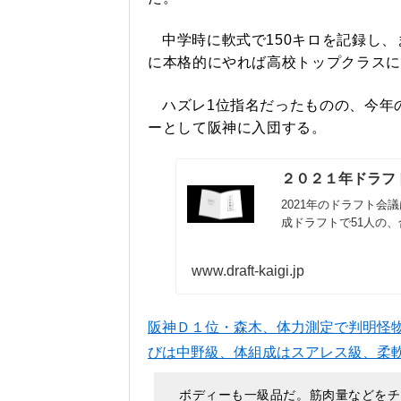
中学時に軟式で150キロを記録し
に本格的にやれば高校トップクラスに
ハズレ1位指名だったものの、今年
ーとして阪神に入団する。
２０２１年ドラフ
2021年のドラフト会
成ドラフトで51人の、
www.draft-kaigi.jp
阪神Ｄ１位・森木、体力測定で判明怪
びは中野級、体組成はスアレス級、柔軟
ボディーも一級品だ。筋肉量などをチ