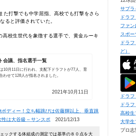
12球
サプラ
、また打撃でも中学屈指、高校でも打撃をさら
ドラフ
なると評価されていた。
ファン
スポー
の高校生世代を象徴する選手で、黄金ルーキ
ドラフ
ど）
ト会議、指名選手一覧
議は10月11日に行われ、支配下ドラフトが77人、育
合わせて128人が指名されました。
2021年10月11日
ドラフ
ドラフ
物ボディー！立ち幅跳びは佐藤輝以上、垂直跳
高校生
性は大谷級 – サンスポ
2021/12/13
大学生
プロ
ェックする体組成の測定では基準の８０点を大