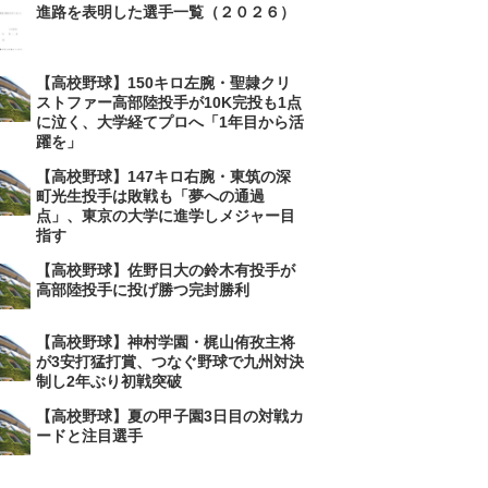
進路を表明した選手一覧（２０２６）
【高校野球】150キロ左腕・聖隷クリ
ストファー高部陸投手が10K完投も1点
に泣く、大学経てプロへ「1年目から活
躍を」
【高校野球】147キロ右腕・東筑の深
町光生投手は敗戦も「夢への通過
点」、東京の大学に進学しメジャー目
指す
【高校野球】佐野日大の鈴木有投手が
高部陸投手に投げ勝つ完封勝利
【高校野球】神村学園・梶山侑孜主将
が3安打猛打賞、つなぐ野球で九州対決
制し2年ぶり初戦突破
【高校野球】夏の甲子園3日目の対戦カ
ードと注目選手