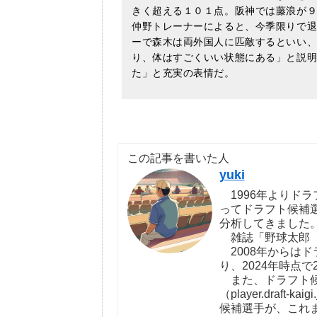
きく超える１０１点。阪神では藤浪が
仲野トレーナーによると、今季限りで
ーで森木は両外国人に匹敵するといい
り、体はすごくいい状態にある」と説
た」と充実の表情だ。
この記事を書いた人
yuki
1996年よりドラ
ってドラフト候補
分析してきました
雑誌「野球太郎（http:
2008年からは
り、2024年時点で
また、ドラフト候
（player.draf
候補選手が、これ