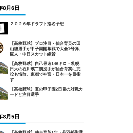
6年8月6日
２０２６年ドラフト指名予想
【高校野球】プロ注目・仙台育英の田
山纏選手が甲子園開幕戦で大会1号弾、
巨人・中日スカウト絶賛
【高校野球】自己最速146キロ・札幌
日大の石川瑛二朗投手が仙台育英に完
投も惜敗、東都で神宮・日本一を目指
す
【高校野球】夏の甲子園2日目の対戦カ
ードと注目選手
6年8月5日
【高校野球】仙台育英1年・丹羽裕聖選