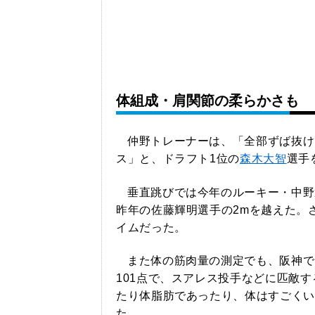
体組成・肩関節の柔らかさも
仲野トレーナーは、「全部ずば抜け
ス」と、ドラフト1位の
森木大智
選手
垂直跳びでは今年のルーキー・中野選
昨年の佐藤輝明選手の2mを越えた。さ
イムだった。
また体の筋肉量の測定でも、阪神で
101点で、スアレス投手などに匹敵
たり体脂肪であったり、体はすごくい
た。