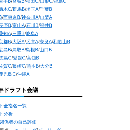
岩手B
/
宮城B
/
秋田C
/
山形C
/
福島C
栃木C
/
群馬B
/
埼玉A
/
千葉B
B
/
西東京B
/
神奈川A
/
山梨A
長野B
/
富山A
/
石川B
/
福井B
愛知A
/
三重B
/
岐阜A
京都B
/
大阪A
/
兵庫A
/
奈良A
/
和歌山B
広島B
/
鳥取B
/
島根B
/
山口B
徳島C
/
愛媛C
/
高知B
佐賀C
/
長崎C
/
熊本B
/
大分B
鹿児島C
/
沖縄A
5年ドラフト会議
ト全指名一覧
ト分析
団関係者の自己評価