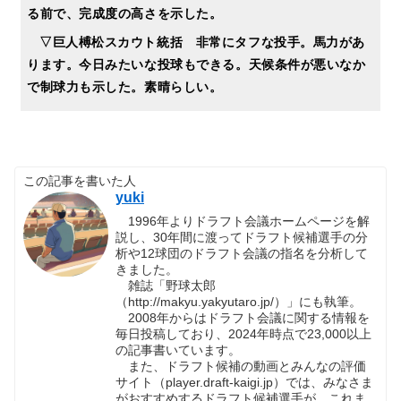
る前で、完成度の高さを示した。
▽巨人榑松スカウト統括 非常にタフな投手。馬力があ
ります。今日みたいな投球もできる。天候条件が悪いなか
で制球力も示した。素晴らしい。
この記事を書いた人
yuki
1996年よりドラフト会議ホームページを解
説し、30年間に渡ってドラフト候補選手の分
析や12球団のドラフト会議の指名を分析して
きました。
雑誌「野球太郎
（http://makyu.yakyutaro.jp/）」にも執筆。
2008年からはドラフト会議に関する情報を
毎日投稿しており、2024年時点で23,000以上
の記事書いています。
また、ドラフト候補の動画とみんなの評価
サイト（player.draft-kaigi.jp）では、みなさま
がおすすめするドラフト候補選手が、これま