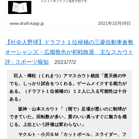
２０２１年ドラフト指名予想です。
www.draft-kaigi.jp
2021年10月09日
【社会人野球】ドラフト１位候補の三菱自動車倉敷
オーシャンズ・広畑敦也が初戦敗退 主なスカウト
評 : スポーツ報知
2021/7/2
巨人・榑松（くれまつ）アマスカウト統括「悪天候の中
でも、しっかり試合をつくれる。ゲームメイクする能力が
ある。（ドラフト１位候補の）１２人に入る可能性は十分
ある」
阪神・山本スカウト「（雨で）足場が悪いのに制球が
できていた。回転数が多い、質のいい真っすぐに魅力を感
じる。上位という評価は変わらない」
ヤクルト・小川ＧＭ「カットボール、スライダー、フ