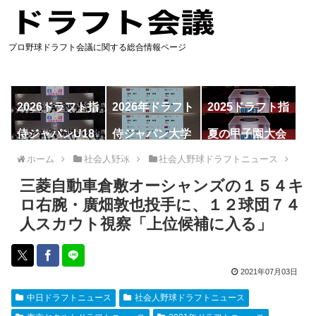
プロ野球ドラフト会議に関する総合情報ページ
2026ドラフト指
2026年ドラフト
2025ドラフト指
名予想
候補
名一覧
侍ジャパンU18
侍ジャパン大学
夏の甲子園大会
代表
代表
ホーム
社会人野球
社会人野球ドラフトニュース
三菱自動車倉敷オーシャンズの１５４キ
ロ右腕・廣畑敦也投手に、１２球団７４
人スカウト視察「上位候補に入る」
2021年07月03日
中日ドラフトニュース
社会人野球ドラフトニュース