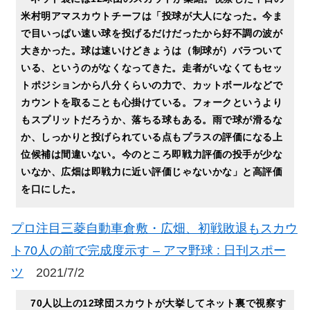
米村明アマスカウトチーフは「投球が大人になった。今ま
で目いっぱい速い球を投げるだけだったから好不調の波が
大きかった。球は速いけどきょうは（制球が）バラついて
いる、というのがなくなってきた。走者がいなくてもセッ
トポジションから八分くらいの力で、カットボールなどで
カウントを取ることも心掛けている。フォークというより
もスプリットだろうか、落ちる球もある。雨で球が滑るな
か、しっかりと投げられている点もプラスの評価になる上
位候補は間違いない。今のところ即戦力評価の投手が少な
いなか、広畑は即戦力に近い評価じゃないかな」と高評価
を口にした。
プロ注目三菱自動車倉敷・広畑、初戦敗退もスカウ
ト70人の前で完成度示す – アマ野球 : 日刊スポー
ツ
2021/7/2
70人以上の12球団スカウトが大挙してネット裏で視察す