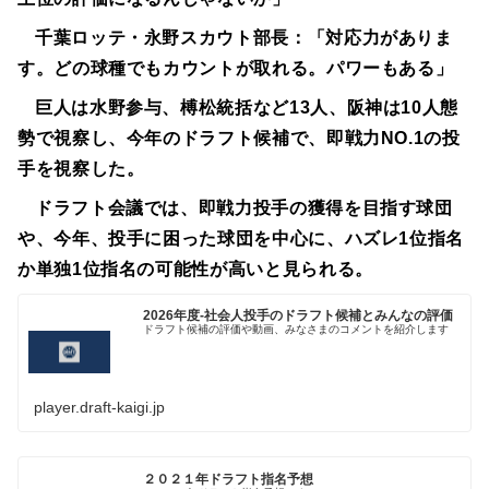
千葉ロッテ・永野スカウト部長：「対応力がありま
す。どの球種でもカウントが取れる。パワーもある」
巨人は水野参与、榑松統括など13人、阪神は10人態
勢で視察し、今年のドラフト候補で、即戦力NO.1の投
手を視察した。
ドラフト会議では、即戦力投手の獲得を目指す球団
や、今年、投手に困った球団を中心に、ハズレ1位指名
か単独1位指名の可能性が高いと見られる。
2026年度-社会人投手のドラフト候補とみんなの評価
ドラフト候補の評価や動画、みなさまのコメントを紹介します
player.draft-kaigi.jp
２０２１年ドラフト指名予想