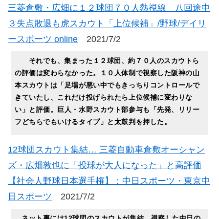
三菱倉敷・広畑に１２球団７０人熱視線 八回途中
３失点敗退も虎スカウト「上位候補」/野球/デイリ
ースポーツ online
2021/7/2
それでも、集まった１２球団、約７０人のスカウトら
の評価は変わらなかった。１０人体制で視察した阪神の山
本スカウトは「足場が悪い中でもきっちりコントロールで
きていたし、これだけ投げられたら上位候補に変わりな
い」と評価。巨人・水野スカウト部参与も「先発、リリー
フどちらでもいけるタイプ」と太鼓判を押した。
12球団スカウト集結… 三菱自動車倉敷オーシャン
ズ・広畑敦也に「投球が大人になった」と高評価
【社会人野球日本選手権】：中日スポーツ・東京中
日スポーツ
2021/7/2
ネット裏には12球団のスカウトが集結。視察した中日の