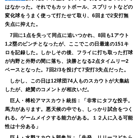
はなかった。それでもカットボール、スプリットなどの
変化球をうまく使って打たせて取り、6回まで2安打無
失点に抑えた。
7回に1点を失って同点に追いつかれ、8回も1アウト
1,2塁のピンチとなったが、ここでこの日最速の151キ
ロを記録した。しかしその後、フライに打ち取った打球
が内野と外野の間に落ち、決勝となる2点タイムリー2
ベースとなった。7回2/3を投げて7安打3失点だった。
しかし、この日は12球団74人ものスカウトが大集結
したが、絶賛のコメントが相次いだ。
巨人・榑松アマスカウト統括：「非常にタフな投手。
馬力があります。悪天候の中でも、しっかり試合をつく
れる。ゲームメイクする能力がある。１２人に入る可能
性は十分ある」
巨人・水野スカウト部参与：「先発、リリーフどちら