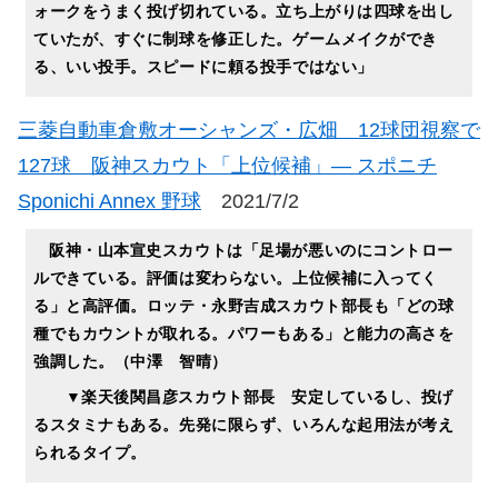
ォークをうまく投げ切れている。立ち上がりは四球を出し
ていたが、すぐに制球を修正した。ゲームメイクができ
る、いい投手。スピードに頼る投手ではない」
三菱自動車倉敷オーシャンズ・広畑 12球団視察で
127球 阪神スカウト「上位候補」― スポニチ
Sponichi Annex 野球
2021/7/2
阪神・山本宣史スカウトは「足場が悪いのにコントロー
ルできている。評価は変わらない。上位候補に入ってく
る」と高評価。ロッテ・永野吉成スカウト部長も「どの球
種でもカウントが取れる。パワーもある」と能力の高さを
強調した。（中澤 智晴）
▼楽天後関昌彦スカウト部長 安定しているし、投げ
るスタミナもある。先発に限らず、いろんな起用法が考え
られるタイプ。